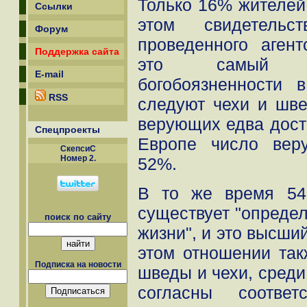
Только 16% жителей 
Ссылки
этом свидетельс
Форум
проведенного агент
Поддержка сайта
это самый ни
E-mail
богобоязненности 
RSS
следуют чехи и шве
верующих едва дост
Спецпроекты
Европе число вер
СкепсиС
Номер 2.
52%.
В то же время 54
существует "определ
поиск по сайту
жизни", и это высший
этом отношении так
Подписка на новости
шведы и чехи, среди
согласны соотв