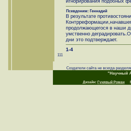
игнорирования подобных фе
Псевдоним: Геннадий
В результате противостоян
Контрреформации,начавшего
продолжающегося в наши д
умственно деградировать.О
дни это подтверждает.
1-4
111
Создатели сайта не всегда разделя
"Научный А
Дизайн:
Гунявый Роман
Пр