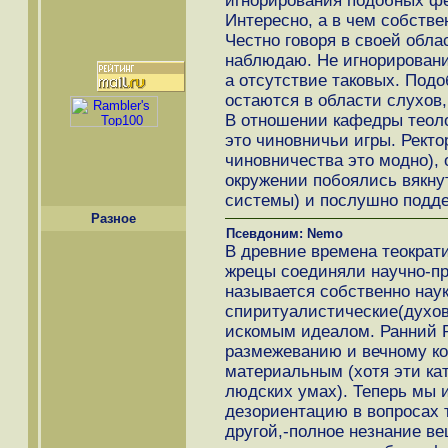
игнорирования подобных фе
Интересно, а в чем собств
Честно говоря в своей облас
наблюдаю. Не игнорирован
а отсутствие таковых. Под
остаются в области слухов,
В отношении кафедры теоло
это чиновничьи игры. Рект
чиновничества это модно), 
окружении побоялись вякну
системы) и послушно подд
Разное
Псевдоним: Nemo
В древние времена теократи
жрецы соединяли научно-пр
называется собственно наук
спиритуалистические(духовн
искомым идеалом. Ранний 
размежеванию и вечному к
материальным (хотя эти кат
людских умах). Теперь мы 
дезориентацию в вопросах 
другой,-полное незнание в