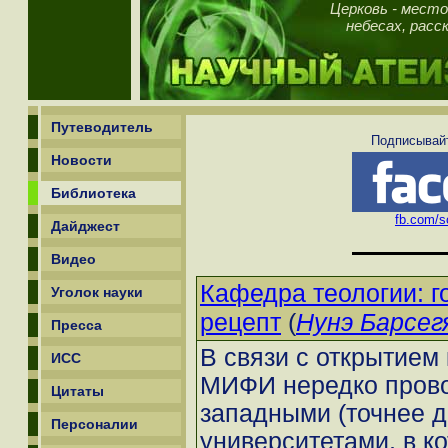
Церковь - место
небесах, рас
Путеводитель
Подписывайт
Новости
Библиотека
fb.com/sc
Дайджест
Видео
Кафедра теологии: г
Уголок науки
(
Нунэ Барсег
рецепт
Пресса
В связи с открытием
ИСС
МИФИ нередко прово
Цитаты
западными (точнее д
Персоналии
университетами, в к