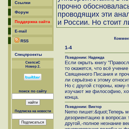
Ссылки
прочно обосновалась
Форум
проводящих эти анал
и России. Но стоит 
Поддержка сайта
E-mail
Коммен
RSS
1-4
Спецпроекты
Псевдоним: Надежда
Если окрыть книгу "Правосл
СкепсиС
Номер 2.
то окажется, что всё учение
Священного Писания и проч
ли серьёзно к этому относит
Но с другой стороны, кому-
изучают же философию, хот
поиск по сайту
конца.
Псевдоним: Виктор
Nemo пишет:&quot;Теперь м
Подписка на новости
дезориентацию в вопросах 
другой,-полное незнание в