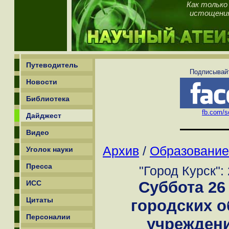
Как только
истощения,
Путеводитель
Подписывайт
Новости
Библиотека
fb.com/sc
Дайджест
Видео
Архив
/
Образование
Уголок науки
Пресса
"Город Курск":
Суббота 26
ИСС
Цитаты
городских 
Персоналии
учрежден