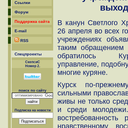
Ссылки
выхо
Форум
В канун Светлого Х
Поддержка сайта
26 апреля во всех г
E-mail
учреждениях объя
RSS
таким обращением 
Спецпроекты
обратилось Ку
СкепсиС
управление, подобн
Номер 2.
многие куряне.
Курск по-прежнем
поиск по сайту
сильными православ
живы не только сред
и среди молодежи.
Подписка на новости
востребованность
нравственному во