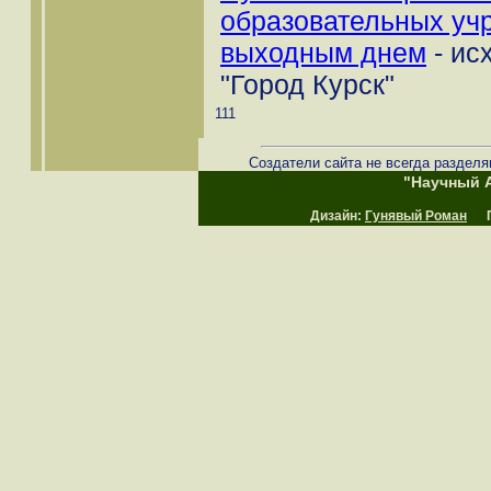
образовательных уч
выходным днем
- ис
"Город Курск"
111
Создатели сайта не всегда разделя
"Научный А
Дизайн:
Гунявый Роман
Пр