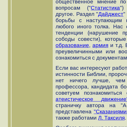
общественное мнение по
вопросам ("
Статистика
"
другое. Раздел "
Дайджест
"
борьбы с наступающим к
любого иного толка. Нас 
тенденции (нарушение пр
сободы совести), которые
образование
,
армия
и т.д.
преувеличинными или во
ознакомиться с документам
Если вас интересуют рабо
истинности Библии, пророче
нет ничего лучше, чем
профессора, кандидата б
советуем познакомиться
атеистическое движение
страничку автора на "А
представлена
"Сказаниями
также работами
Л. Таксиля
.