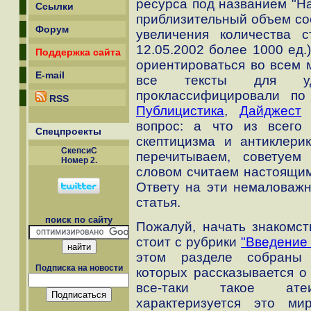
ресурса под названием "На
Ссылки
приблизительный объем сос
Форум
увеличения количества ст
12.05.2002 более 1000 ед.
Поддержка сайта
ориентироваться во всем 
E-mail
все тексты для уд
проклассифицировали по
RSS
Публицистика
,
Дайджест
и
вопрос: а что из всего
Спецпроекты
скептицизма и антиклери
СкепсиС
перечитываем, советуем
Номер 2.
словом считаем настоящи
Ответу на эти немаловаж
статья.
поиск по сайту
Пожалуй, начать знакомст
стоит с рубрики
"Введение 
этом разделе собраны
Подписка на новости
которых рассказывается о
все-таки такое ате
характеризуется это мир