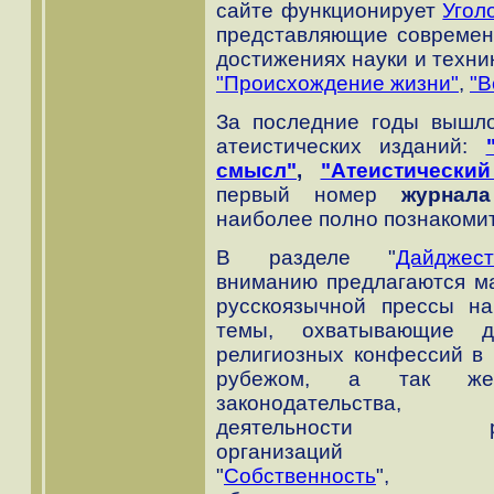
сайте функционирует
Угол
представляющие современ
достижениях науки и техни
"Происхождение жизни"
,
"В
За последние годы вышло
атеистических изданий:
смысл"
,
"Атеистический
первый номер
журнала
наиболее полно познакомит
В разделе "
Дайджес
вниманию предлагаются м
русскоязычной прессы н
темы, охватывающие де
религиозных конфессий в 
рубежом, а так же
законодательства, к
деятельности рел
организаций 
"
Собственность
", 