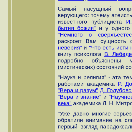
Самый насущный вопро
верующего: почему атеисты
известного публициста
И
бытия божия"
и у одного 
"Немного о сверхъестес
раскроет Вам сущность
неверия"
и
"Что есть истин
книгу психолога
В. Лебед
подробно объяснены м
(мистических) состояний со
"Наука и религия" - эта т
работами академика
Р. Д
"Вера и разум"
Д. Голубовс
"Вера и знание"
и
"Научно
века"
академика Л. Н. Митр
"Уже давно многие серье
обратили внимание на с
первый взгляд парадоксал