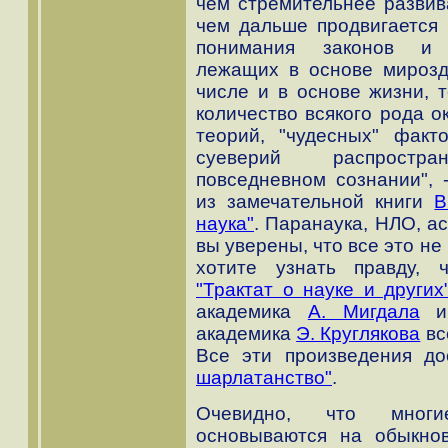
чем стремительнее развив
чем дальше продвигается 
понимания законов и 
лежащих в основе мирозд
числе и в основе жизни, 
количество всякого рода 
теорий, "чудесных" факт
суеверий распростр
повседневном сознании", 
из замечательной книги
В
наука"
. Паранаука, НЛО, ас
вы уверены, что все это н
хотите узнать правду,
"Трактат о науке и других
академика
А. Мигдала
и 
академика
Э. Круглякова
вс
Все эти произведения д
шарлатанство"
.
Очевидно, что многи
основываются на обыкно