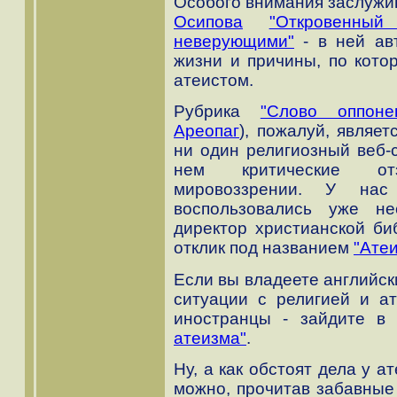
Особого внимания заслужи
Осипова
"Откровенны
неверующими"
- в ней ав
жизни и причины, по кото
атеистом.
Рубрика
"Слово оппоне
Ареопаг
), пожалуй, являет
ни один религиозный веб-с
нем критические от
мировоззрении. У нас
воспользовались уже н
директор христианской б
отклик под названием
"Ате
Если вы владеете английск
ситуации с религией и а
иностранцы - зайдите 
атеизма"
.
Ну, а как обстоят дела у 
можно, прочитав забавные