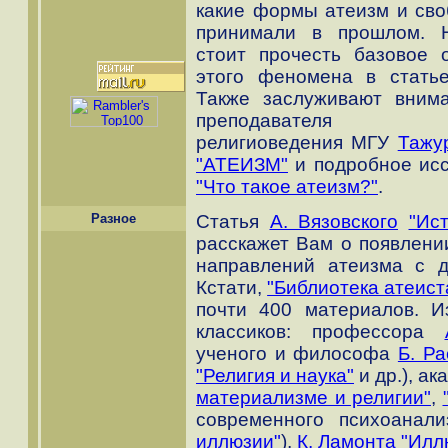
какие формы атеизм и св
принимали в прошлом. Н
стоит прочесть базовое 
этого феномена в стат
Также заслуживают вним
преподавателя 
религиоведения МГУ
Тажу
"АТЕИЗМ"
и подробное ис
"Что такое атеизм?"
.
Разное
Статья
А. Вязовского
"Ис
расскажет Вам о появлени
направлений атеизма с 
Кстати,
"Библиотека атеист
почти 400 материалов. 
классиков: профессора
ученого и философа
Б. Ра
"Религия и наука"
и др.), а
материализме и религии"
,
современного психоанал
иллюзии"
),
К. Ламонта
"Илл