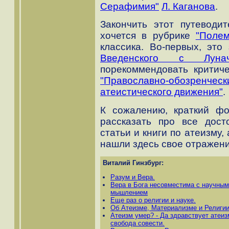
Серафимия"
Л. Каганова
.
Закончить этот путеводи
хочется в рубрике
"Полем
классика. Во-первых, эт
Введенского с Лунач
порекоммендовать критич
"Православно-обозренч
атеистического движения"
.
К сожалению, краткий фо
рассказать про все дос
статьи и книги по атеизму
нашли здесь свое отражени
Виталий Гинзбург:
Разум и Вера.
Вера в Бога несовместима с научным
мышлением
Еще раз о религии и науке.
Об Атеизме, Материализме и Религии
Атеизм умер? - Да здравствует атеиз
свобода совести.