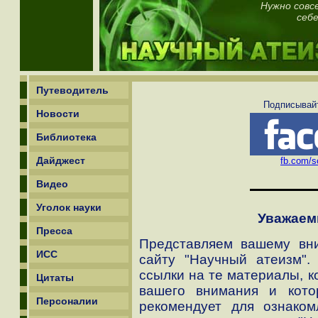
Нужно совс
себе
Путеводитель
Подписывайт
Новости
Библиотека
Дайджест
fb.com/sc
Видео
Уголок науки
Уважаем
Пресса
Представляем вашему вни
ИСС
сайту "Научный атеизм".
ссылки на те материалы, 
Цитаты
вашего внимания и кото
Персоналии
рекомендует для ознаком