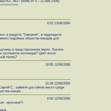
ысль», №17 (4598) от 5 – 11 мая 2006)
==========
8:02 13/06/2006
рно, в разделе "Смешное", в подразделе
, много подобных объектов-поводов для
ошучены в представленном перле. Лысина-
и экспонатов коллекции? Цвет волос
ный палец?
18:05 12/06/2006
15:38 12/06/2006
Сергей С., займёте достойное место среди
увства юмора.
8:00 12/06/2006
кая - мужчина?>
щина.