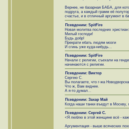
Вернее, не базарная БАБА, для кот
подруга, а каждый грамм её полуто
счастье, и в отличный аргумент в б
Псевдоним: SpitFire
Новая молитва последних христиан
Милый господи!
Будь добр!
Прекрати ебать людям мозги
И сгинь уже куда-нибудь...
Псевдоним: SpitFire
Начали с религии, съехали на генде
начинаются с религии.
Псевдоним: Виктор
Сергею С.
Вы полагаете, что г-жа Новодворска
Что ж, Вам виднее.
А я-то думал...
Псевдоним: Захар Май
Когда наши танки въедут в Москву, я 
Псевдоним: Сергей С.
<Я люблю в этой женщине всё - ка
Аргументация - выше всяческих пох