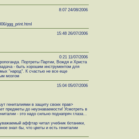
8:07 24/08/2006
06/ggg_print.html
15:48 26/07/2006
0:21 11/07/2006
пропоганда. Портреты Партии, Вождя и Христа
 задача - быть хорошим инструментом для
мых "народ". К счастью не все еще
ым мозгом
15:04 05/07/2006
ут гениталиями в защиту своих прав>
ет предметы до неузнаваемости! Усмотреть в
ниталии - это надо сильно поднапряч глаза...
 уважаемый аффтар читал учебник ботаники,
рное знал бы, что цветы и есть гениталии