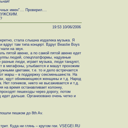
льная!
ных имен".... Проверил....
 МУЖСКИМ.
?
19:53 10/06/2006
онкретно, стала слышна издалека музыка. Я
и вдруг там типа концерт. Вдруг Beastie Boys
гнали на звук.
ль пятой авеню, а по самой пятой авеню едет
 группы людей, спецплатформы, надувные
 разные люди, играет музыка, люди танцуют,
т в мегафоны, улыбаются и машут прохожим
ужными цветами, т.е. то и дело встречается
тот марш – в поддержку сексменьшинств. На
ах, идут обнимающиеся женщины и т.д. Народ
а. Нет гопников, никто не высаживается и т.д.
ия на время останавливает колонну,
проходят пешеходы через дорогу, потом
 идет дальше. Организовано очень четко и
пошли пешком до 8th Av.
трит. Куда ни глянь – кругом геи. VSEGEI.RU