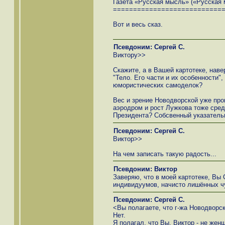
Газета «Русская мысль» («Русская м
===========================
Вот и весь сказ.
Псевдоним: Сергей С.
Виктору>>
Скажите, а в Вашей картотеке, наве
"Тело. Его части и их особенности"
юмористических самоделок?
Вес и зрение Новодворской уже пр
аэродром и рост Лужкова тоже сред
Президента? Собсвенный указатель
Псевдоним: Сергей С.
Виктор>>
На чем записать такую радость...
Псевдоним: Виктор
Заверяю, что в моей картотеке, Вы 
индивидуумов, начисто лишённых ч
Псевдоним: Сергей С.
<Вы полагаете, что г-жа Новодворс
Нет.
Я полагал, что Вы, Виктор - не жен