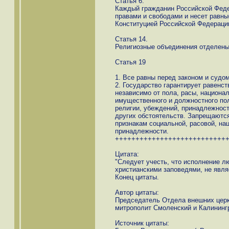
Статья 6.
Каждый гражданин Российской Феде
правами и свободами и несет равны
Конституцией Российской Федераци
Статья 14.
Религиозные объединения отделены 
Статья 19
1. Все равны перед законом и судом
2. Государство гарантирует равенст
независимо от пола, расы, национал
имущественного и должностного пол
религии, убеждений, принадлежнос
других обстоятельств. Запрещаютс
признакам социальной, расовой, на
принадлежности.
+++++++++++++++++++++++++++
Цитата:
"Следует учесть, что исполнение лю
христианскими заповедями, не явля
Конец цитаты.
Автор цитаты:
Председатель Отдела внешних церк
митрополит Смоленский и Калинингр
Источник цитаты: