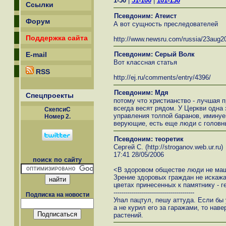
1-50
|
51-100
|
101-130
Ссылки
Псевдоним: Атеист
Форум
А вот сущность преследователей
Поддержка сайта
http://www.newsru.com/russia/23aug20
Псевдоним: Серый Волк
E-mail
Вот классная статья
RSS
http://ej.ru/comments/entry/4396/
Псевдоним: Мдя
Спецпроекты
потому что христианство - лучшая 
всегда весят рядом. У Церкви одна
СкепсиС
управления толпой баранов, иминуе
Номер 2.
верующие, есть еще люди с головн
Псевдоним: теоретик
Сергей С. (http://stroganov.web.ur.ru)
17:41 28/05/2006
поиск по сайту
<В здоровом обществе люди не маш
Зрение здоровых граждан не искажа
цветах принесенных к памятнику - ге
----------------------------------------
Подписка на новости
Упал пацтул, пешу аттуда. Если бы
а не курил его за гаражами, то наве
растений.