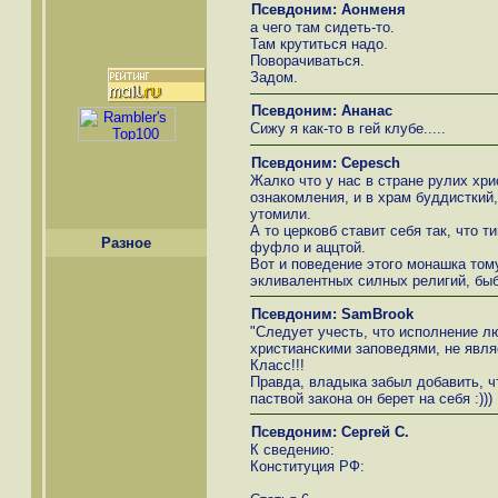
Псевдоним: Аонменя
а чего там сидеть-то.
Там крутиться надо.
Поворачиваться.
Задом.
Псевдоним: Ананас
Сижу я как-то в гей клубе.....
Псевдоним: Cepesch
Жалко что у нас в стране рулих хри
ознакомления, и в храм буддисткий,
утомили.
А то церковб ставит себя так, что т
Разное
фуфло и аццтой.
Вот и поведение этого монашка том
экливалентных силных религий, быб 
Псевдоним: SamBrook
"Следует учесть, что исполнение лю
христианскими заповедями, не явля
Класс!!!
Правда, владыка забыл добавить, ч
паствой закона он берет на себя :)))
Псевдоним: Сергей С.
К сведению:
Конституция РФ: