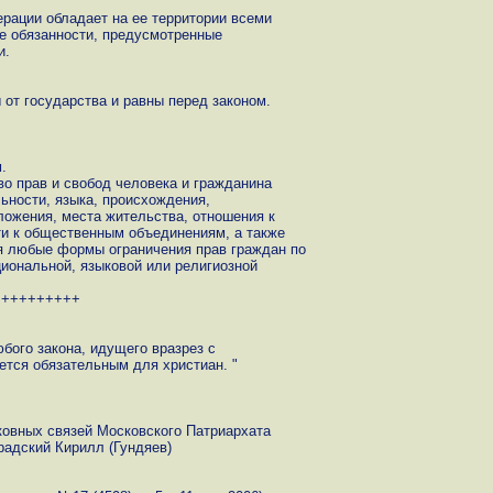
рации обладает на ее территории всеми
е обязанности, предусмотренные
и.
от государства и равны перед законом.
.
во прав и свобод человека и гражданина
ьности, языка, происхождения,
ожения, места жительства, отношения к
ти к общественным объединениям, а также
я любые формы ограничения прав граждан по
циональной, языковой или религиозной
++++++++++
бого закона, идущего вразрез с
ется обязательным для христиан. "
овных связей Московского Патриархата
адский Кирилл (Гундяев)