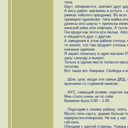
типа.
Идут, обнимаются, хватают друг дру
А весь район: магазины и услуги –
рамках гейского праздника. Во все
примерно одинаково: типа майка или
джинсы или шорты + прическа ежик
женской юбке или лифчике. А телок 
Геи вроде как почти все белые. Абс
и общаются друг с другом.
А заведения в этом районе сплошь 
то значит, что там продают сплошь
кожаные одеяния.
Я зашел поначалу в один магазин 
одну секунду и вышел.
Только в одном месте попался мага
четотам.
Вот такая вот Америка. Свобода и 
...Шли, шли, везде эти самые ДВД, 
мужчинки со стрижкой ежиком...
...NYC, сияющий огнями, перетек к
Мне стало очень не по себе.
Времени было 0:00 – 1:00...
...Подходим к своему району, опять
Музло типа хауса, здание больше по
переростки-отморозки. Не как у нас
гей-пати.
Обходим с другой стороны. Чувака 