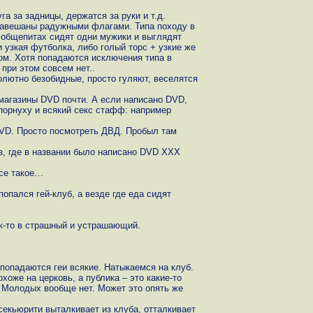
га за задницы, держатся за руки и т.д.
 завешаны радужными флагами. Типа походу в
х общепитах сидят одни мужики и выглядят
 узкая футболка, либо голый торс + узкие же
ом. Хотя попадаются исключения типа в
при этом совсем нет..
олютно безобидные, просто гуляют, веселятся
магазины DVD почти. А если написано DVD,
 порнуху и всякий секс стафф: например
DVD. Просто посмотреть ДВД. Пробыл там
з, где в названии было написано DVD XXX
все такое…
попался гей-клуб, а везде где еда сидят
ак-то в страшный и устрашающий.
 попадаются геи всякие. Натыкаемся на клуб.
хоже на церковь, а публика – это какие-то
. Молодых вообще нет. Может это опять же
секьюрити выталкивает из клуба, отталкивает