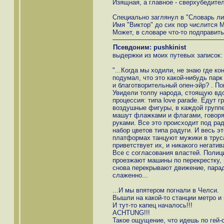
Изящная, а главное - сверхубедите
Специально заглянул в "Словарь лич
Имя "Виктор" до сих пор числится
Может, в словаре что-то подправить
Псевдоним: pushkinist
выдержки из моих путевых записок:
"...Когда мы ходили, не знаю где к
подумал, что это какой-нибудь парк 
и благотворительный опен-эйр? . По
Увидели толпу народа, стоящую вдо
процессия: типа love parade. Едут
воздушные фигуры, в каждой группе
машут флажками и флагами, говоря
руками. Все это происходит под рад
набор цветов типа радуги. И весь э
платформах танцуют мужики в трус
приветствует их, и никакого негатив
Все с согласования властей. Полиц
проезжают машины по перекрестку, 
снова перекрывают движение, парад
слаженно...
...И мы впятером погнали в Челси.
Вышли на какой-то станции метро и 
И тут-то капец началось!!!
ACHTUNG!!!
Такое ощущение, что идешь по гей-с