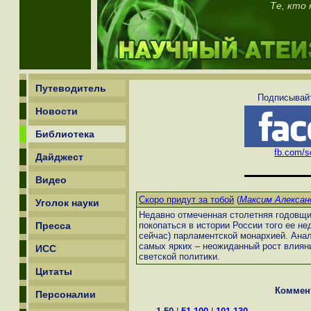
Те, кто
Путеводитель
Подписывайт
Новости
Библиотека
fb.com/sc
Дайджест
Видео
Скоро придут за тобой
(
Максим Алексан
Уголок науки
Недавно отмеченная столетняя годовщи
Пресса
покопаться в истории России того ее не
сейчас) парламентской монархией. Ана
самых ярких – неожиданный рост влияни
ИСС
светской политики.
Цитаты
Коммен
Персоналии