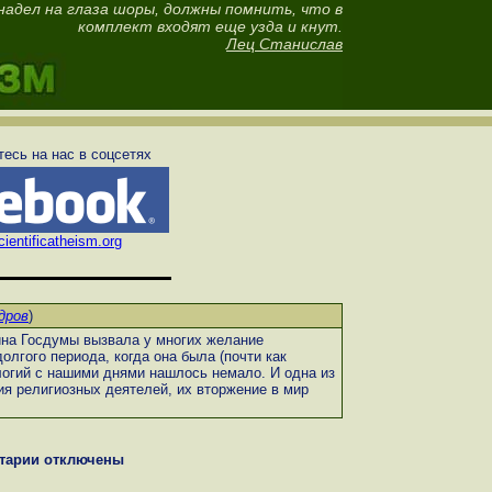
 надел на глаза шоры, должны помнить, что в
комплект входят еще узда и кнут.
Лец Станислав
есь на нас в соцсетях
ientificatheism.org
дров
)
на Госдумы вызвала у многих желание
долгого периода, когда она была (почти как
логий с нашими днями нашлось немало. И одна из
я религиозных деятелей, их вторжение в мир
тарии отключены