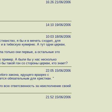
16:26 21/06/2006
14:10 19/06/2006
10:03 18/06/2006
стианство, я бы и в мечеть сходил, для
 и в тибескую кумирню. А тут одни церкви,
ипа только они первые, а остальные это
у пример. А были бы у нас несколько
бы такой гон со стороны церкви, кто знает?
22:05 15/06/2006
бого закона, идущего вразрез с
ется обязательным для христиан. "
то всю ответсвенность за неисполнение своей
21:52 15/06/2006