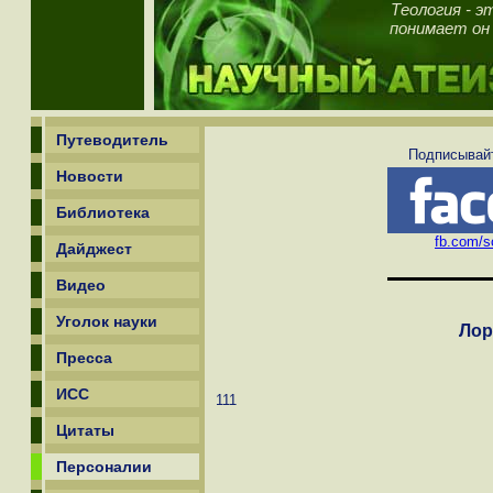
Теология - э
понимает он 
Путеводитель
Подписывайт
Новости
Библиотека
fb.com/sc
Дайджест
Видео
Уголок науки
Лор
Пресса
ИСС
111
Цитаты
Персоналии