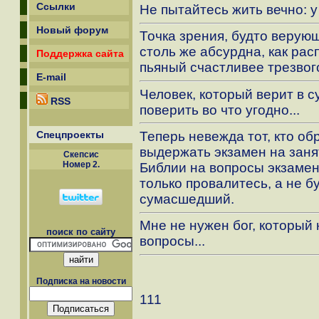
Ссылки
Не пытайтесь жить вечно: у
Новый форум
Точка зрения, будто верующ
столь же абсурдна, как ра
Поддержка сайта
пьяный счастливее трезвог
E-mail
Человек, который верит в 
RSS
поверить во что угодно...
Спецпроекты
Теперь невежда тот, кто об
выдержать экзамен на заня
Скепсиc
Номер 2.
Библии на вопросы экзамен
только провалитесь, а не б
сумасшедший.
Мне не нужен бог, который 
поиск по сайту
вопросы...
Подписка на новости
111