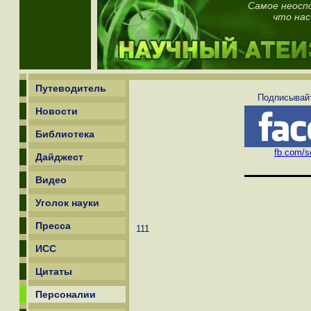
Самое неосп
что нас
Путеводитель
Подписывайт
Новости
Библиотека
fb.com/sc
Дайджест
Видео
Уголок науки
Пресса
111
ИСС
Цитаты
Персоналии