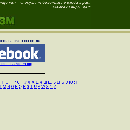
ященник - спекулянт билетами у входа в рай.
Менкен Генри Луис
есь на нас в соцсетях
ientificatheism.org
М
Н
О
П
Р
С
Т
У
Ф
Х
Ц
Ч
Ш
Щ
Ъ
Ы
Ь
Э
Ю
Я
L
M
N
O
P
Q
R
S
T
U
V
W
X
Y
Z