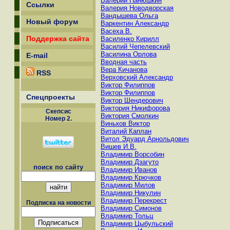
Валерий Панюшкин
Ссылки
Валерия Новодворская
Вандышева Ольга
Новый форум
Варкентин Александр
Васеха В.
Поддержка сайта
Василенко Кирилл
Василий Чепелевский
Василина Орлова
E-mail
Вводная часть
Вера Кичанова
RSS
Верховский Александр
Виктор Филиппов
Виктор Филиппов
Спецпроекты
Виктор Шендерович
Виктория Никифорова
Скепсиc
Виктория Смолкин
Номер 2.
Виньков Виктор
Виталий Каплан
Витол Эдуард Арнольдович
Вишев И.В.
Владимир Ворсобин
Владимир Дзагуто
поиск по сайту
Владимир Иванов
Владимир Крючков
Владимир Милов
Владимир Никулин
Владимир Перекрест
Подписка на новости
Владимир Симонов
Владимир Тольц
Владимир Цыбульский