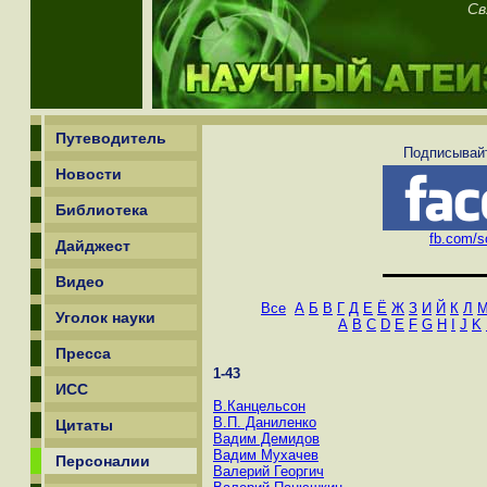
Св
Путеводитель
Подписывайт
Новости
Библиотека
fb.com/sc
Дайджест
Видео
Все
А
Б
В
Г
Д
Е
Ё
Ж
З
И
Й
К
Л
Уголок науки
A
B
C
D
E
F
G
H
I
J
K
Пресса
1-43
ИСС
В.Канцельсон
В.П. Даниленко
Цитаты
Вадим Демидов
Вадим Мухачев
Персоналии
Валерий Георгич