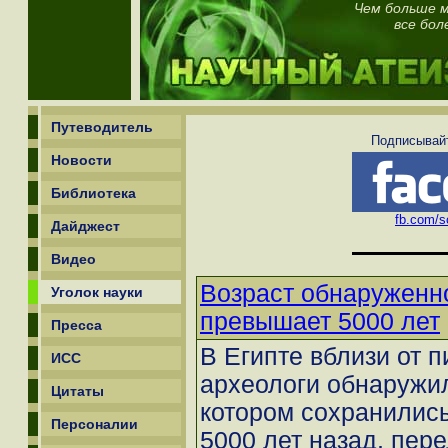
Чем больше м
все бол
Путеводитель
Подписывайт
Новости
Библиотека
fb.com/sc
Дайджест
Видео
Возраст обнаруженн
Уголок науки
превышает 5000 лет
Пресса
В Египте вблизи от 
ИСС
археологи обнаружил
Цитаты
котором сохранились
Персоналии
5000 лет назад, пере