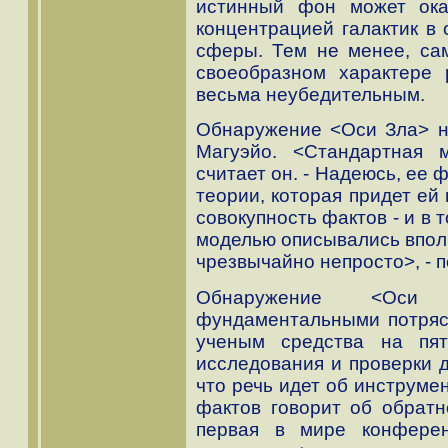
истинный фон может ока
концентрацией галактик в
сферы. Тем не менее, са
своеобразном характере 
весьма неубедительным.
Обнаружение <Оси Зла> не
Магуэйо. <Стандартная 
считает он. - Надеюсь, ее 
теории, которая придет ей
совокупность фактов - и в 
моделью описывались вполн
чрезвычайно непросто>, - п
Обнаружение <Оси
фундаментальными потряс
ученым средства на пят
исследования и проверки 
что речь идет об инструме
фактов говорит об обратн
первая в мире конфере