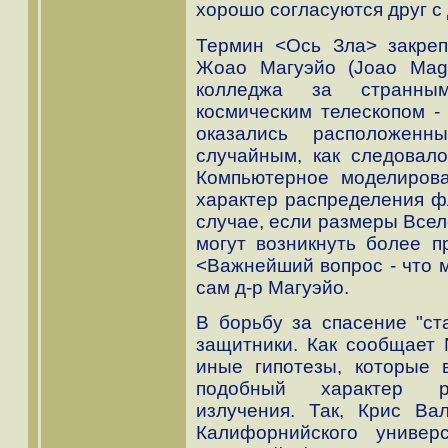
хорошо согласуются друг с 
Термин <Ось Зла> закреп
Жоао Магуэйо (Joao Magu
колледжа за странны
космическим телескопом -
оказались расположен
случайным, как следовал
Компьютерное моделирова
характер распределения фл
случае, если размеры Всел
могут возникнуть более п
<Важнейший вопрос - что м
сам д-р Магуэйо.
В борьбу за спасение "cт
защитники. Как сообщает N
иные гипотезы, которые 
подобный характер ра
излучения. Так, Крис Ва
Калифорнийского универ