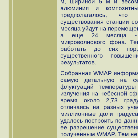
м, шириной 5 м и весом
алюминия и композитны
предполагалось, что п
существования станции со
месяца уйдут на перемещен
а еще 24 месяца - 
микроволнового фона. Т
работать до сих пор,
существенного повышен
результатов.
Собранная WMAP информац
самую детальную на се
флуктуаций температуры
излучения на небесной сф
время около 2,73 град
отличаясь на разных уч
миллионные доли градуса
удалось построить по дан
ее разрешение существенн
полученным WMAP. Тем не 