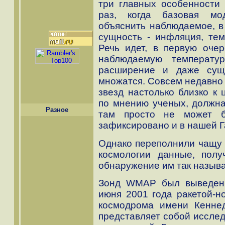
три главных особенности
раз, когда базовая мо
объяснить наблюдаемое, в 
сущность - инфляция, тем
Речь идет, в первую очер
наблюдаемую температу
расширение и даже суще
множатся. Совсем недавно 
звезд настолько близко к 
по мнению ученых, должна
Разное
там просто не может б
зафиксировано и в нашей Г
Однако переполнили чащу 
космологии данные, по
обнаружение им так назыв
Зонд WMAP был выведен 
июня 2001 года ракетой-но
космодрома имени Кенне
представляет собой исслед