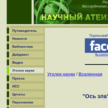
Рел
бессердечного 
Путеводитель
Подписывайт
Новости
Библиотека
Дайджест
fb.com/sc
Видео
Уголок науки
Уголок науки
/
Вселенная
Пресса
ИСС
Цитаты
"Ось зла
Персоналии