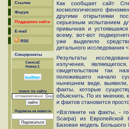
Как сообщает сайт Cne
Ссылки
космологического феномен
Форум
другими открытиями пос
серьезным испытанием дл
Поддержка сайта
привычная и устоявшаяся
E-mail
всему, вот-вот подвергне
уже выделило средств
RSS
детального исследования <
Спецпроекты
Результаты исследован
СкепсиС
излучения, являющегося
Номер 2.
свидетельством так на
положившего начало су
нынешнем виде, выявили,
факты, которые сущест
поиск по сайту
объяснить. По их мнению, 
и фактов становится прос
<Взгляните на факты, - го
Подписка на новости
Scarpa) из Европейской
Базовая модель Большого 