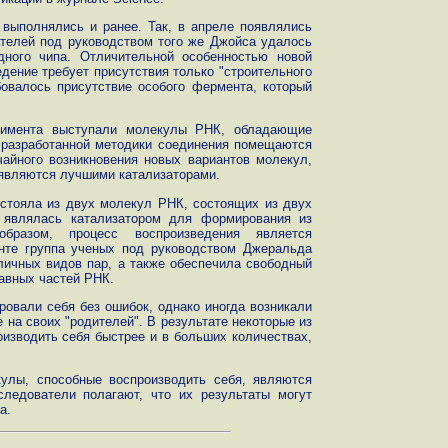
выполнялись и ранее. Так, в апреле появлялись
ателей под руководством того же Джойса удалось
ного чипа. Отличительной особенностью новой
едение требует присутствия только "строительного
овалось присутствие особого фермента, который
еримента выступали молекулы РНК, обладающие
 разработанной методики соединения помещаются
чайного возникновения новых вариантов молекул,
 являются лучшими катализаторами.
остояла из двух молекул РНК, состоящих из двух
 являлась катализатором для формирования из
бразом, процесс воспроизведения является
нте группа ученых под руководством Джеральда
личных видов пар, а также обеспечила свободный
тавных частей РНК.
овали себя без ошибок, однако иногда возникали
е на своих "родителей". В результате некоторые из
изводить себя быстрее и в больших количествах,
улы, способные воспроизводить себя, являются
следователи полагают, что их результаты могут
а.