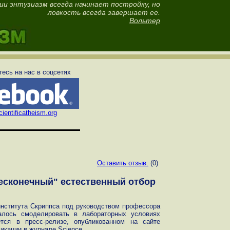
гии энтузиазм всегда начинает постройку, но
ловкость всегда завершает ее.
Вольтер
есь на нас в соцсетях
ientificatheism.org
Оставить отзыв.
(0)
есконечный" естественный отбор
института Скриппса под руководством профессора
алось смоделировать в лабораторных условиях
тся в пресс-релизе, опубликованном на сайте
ликации в журнале Science.