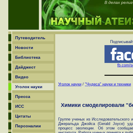
В делах рели
Путеводитель
Подписывайт
Новости
Библиотека
fb.com/sc
Дайджест
Видео
Уголок науки
/
"Чудеса" науки и техники
Уголок науки
Пресса
Химики смоделировали "б
ИСС
Цитаты
Группе ученых из Исследовательского 
Джеральда Джойса (Gerald Joyce) уд
Персоналии
процесс эволюции. Об этом сообщае
института. Работа ученых принята к пуб