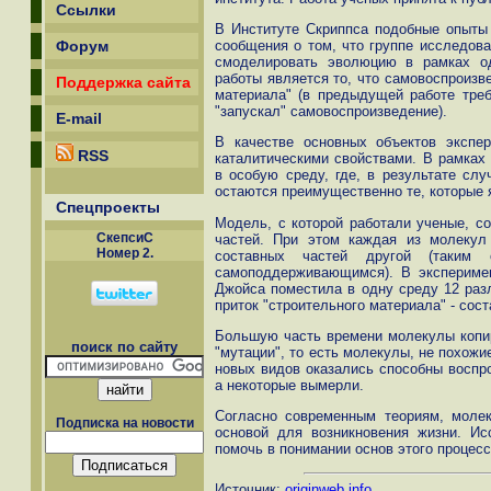
Ссылки
В Институте Скриппса подобные опыты 
сообщения о том, что группе исследов
Форум
смоделировать эволюцию в рамках од
работы является то, что самовоспроизв
Поддержка сайта
материала" (в предыдущей работе треб
"запускал" самовоспроизведение).
E-mail
В качестве основных объектов эксп
RSS
каталитическими свойствами. В рамках
в особую среду, где, в результате слу
остаются преимущественно те, которые
Спецпроекты
Модель, с которой работали ученые, с
СкепсиС
частей. При этом каждая из молекул
Номер 2.
составных частей другой (таким о
самоподдерживающимся). В экспериме
Джойса поместила в одну среду 12 раз
приток "строительного материала" - сос
Большую часть времени молекулы копир
поиск по сайту
"мутации", то есть молекулы, не похожи
новых видов оказались способны воспро
а некоторые вымерли.
Согласно современным теориям, молек
Подписка на новости
основой для возникновения жизни. Ис
помочь в понимании основ этого процесс
Источник:
originweb.info