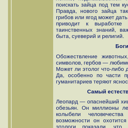
поискать зайца под тем ку
Правда, нового зайца так
грибов или ягод может дат
приводит к выработке 
таинственных знаний, ва
быта, суеверий и религий.
Бог
Обожествление животных
символов, гербов — любимо
Может ли этолог что-либо 
Да, особенно по части п
гуманитариев теряют яснос
Самый естеств
Леопард — опаснейший хищ
обезьян. Он миллионы ле
колыбели человечеств
возможности он охотится
этологи показали, что