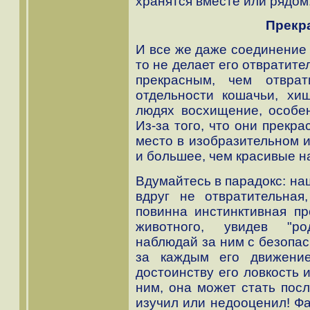
хранятся вместе или рядом
Прекр
И все же даже соединение 
то не делает его отвратит
прекрасным, чем отвра
отдельности кошачьи, х
людях восхищение, особе
Из-за того, что они прекр
место в изобразительном и
и большее, чем красивые н
Вдумайтесь в парадокс: на
вдруг не отвратительна
повинна инстинктивная пр
животного, увидев "ро
наблюдай за ним с безопас
за каждым его движение
достоинству его ловкость и
ним, она может стать посл
изучил или недооценил! Фа