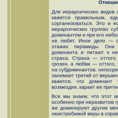
Отноше
Для иерархических видов 
кажется правильным, ед
сорганизоваться. Это и е
иерархических группах су
доминантом и при его небо
не любят. Иное дело — о
этажах пирамиды. Они
доминанта и питают к н
страха. Страха — оттого,
грозен, а любви — оттого,
на субдоминантов, непосре
занимает третий от вершин
кажется, что доминант 
возмездия, карает ее прите
Все мы знаем, что этот м
особенно при неразвитом г
же доминируют другие мех
неистребимой веры в справ