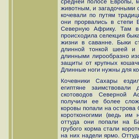
средней полосе Европы, 
животным, и загадочными 
кочевали по путям традиц
они прорвались в степи 
Северную Африку. Там в
происходила селекция быка
жизни в саванне. Быки с
длинной тонкой шеей и 
длинными лирообразно изо
защиты от крупных кошачь
Длинные ноги нужны для ко
Кочевники Сахары езди
египтяне заимствовали 
скотоводов Северной А
получили ее более слож
коровы попали на острова 
коротконогими (ведь им 
оттуда они попали на Ба
грубого корма стали коро
на них надели ярмо. Оттуд