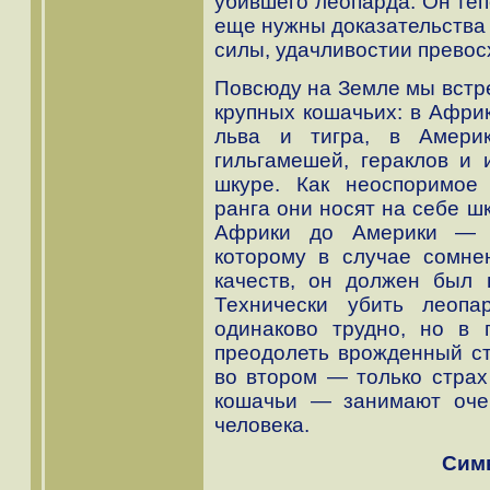
убившего леопарда. Он теп
еще нужны доказательства 
силы, удачливостии превос
Повсюду на Земле мы встр
крупных кошачьих: в Африк
льва и тигра, в Америк
гильгамешей, гераклов и 
шкуре. Как неоспоримое 
ранга они носят на себе ш
Африки до Америки — с
которому в случае сомне
качеств, он должен был 
Технически убить леопа
одинаково трудно, но в 
преодолеть врожденный ст
во втором — только стра
кошачьи — занимают оче
человека.
Сим