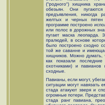
("родного") хищника хран
обезьян. Они пугаются
предъявления, никогда 
желтых и черных пятен
программе построено испо
или полос в дорожных знак
пугает маска леопарда. З
пралюдей, в основе котор
было построено сходно с
той же саванне и имеюща
хищников. Можно думать, 
как показали последние
охотниками) и павианов
сходные.
Павианы, если могут, убег
ситуации могут навязать е
стада атакуют зверя и спо
огромные потери. Представ
стада ранг павиана, пре