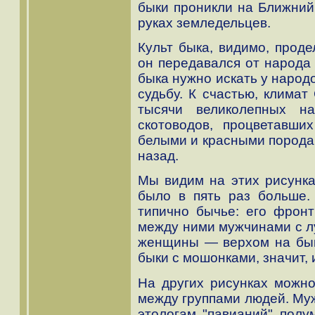
быки проникли на Ближний 
руках земледельцев.
Культ быка, видимо, проде
он передавался от народа 
быка нужно искать у народ
судьбу. К счастью, клима
тысячи великолепных на
скотоводов, процветавши
белыми и красными породам
назад.
Мы видим на этих рисунка
было в пять раз больше
типично бычье: его фрон
между ними мужчинами с лу
женщины — верхом на быка
быки с мошонками, значит, 
На других рисунках можн
между группами людей. Му
этологам "павианий" полу