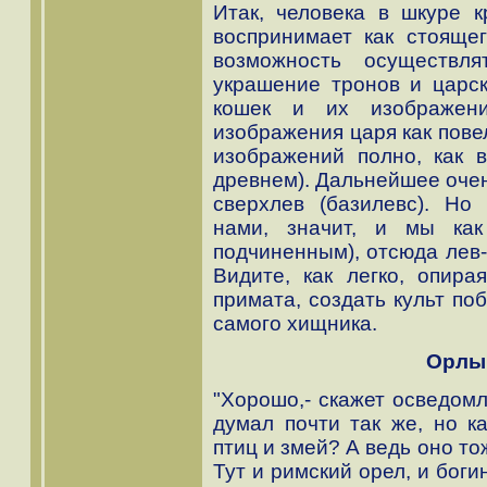
Итак, человека в шкуре 
воспринимает как стояще
возможность осуществл
украшение тронов и царс
кошек и их изображен
изображения царя как пове
изображений полно, как 
древнем). Дальнейшее очен
сверхлев (базилевс). Но
нами, значит, и мы ка
подчиненным), отсюда лев-
Видите, как легко, опира
примата, создать культ по
самого хищника.
Орлы,
"Хорошо,- скажет осведомл
думал почти так же, но к
птиц и змей? А ведь оно т
Тут и римский орел, и бог