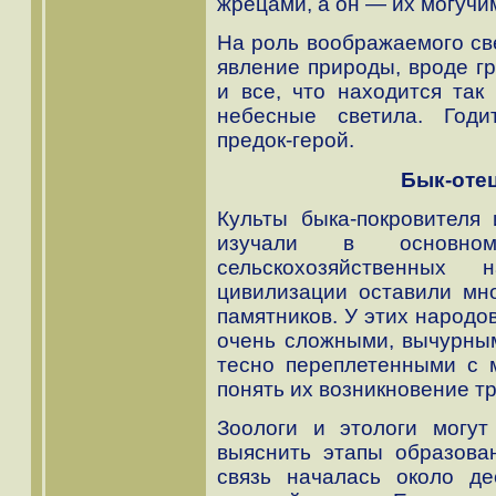
жрецами, а он — их могучи
На роль воображаемого св
явление природы, вроде гр
и все, что находится так 
небесные светила. Годи
предок-герой.
Бык-отец
Культы быка-покровителя
изучали в основн
сельскохозяйственных
цивилизации оставили мн
памятников. У этих народо
очень сложными, вычурным
тесно переплетенными с 
понять их возникновение тр
Зоологи и этологи могут
выяснить этапы образова
связь началась около де