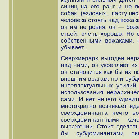
синиц на его ранг и не п
собак (ездовых, пастушес
человека стоять над вожак
он им не ровня, он — боже
стаей, очень хорошо. Но е
собственными вожаками, н
убывает.
Сверхиерарх выгоден иера
над ними, он укрепляет их
он становится как бы их п
внешним врагам, но и субд
интеллектуальных усилий
использования иерархиче
сами. И нет ничего удивит
многократно возникает ид
сверхдоминанта нечто в
сверхдоминантными кач
выражении. Стоит сделать
бы субдоминантами све