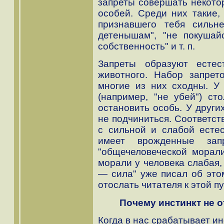
запреты совершать некото
особей. Среди них такие, 
признавшего тебя сильн
детенышам", "не покушай
собственность" и т. п.
Запреты образуют естес
животного. Набор запрет
многие из них сходны. У
(например, "не убей") ст
остановить особь. У други
не подчиниться. Соответст
с сильной и слабой есте
имеет врожденные за
"общечеловеческой морали
морали у человека слабая,
— сила" уже писал об это
отослать читателя к этой п
Почему инстинкт не 
Когда в нас срабатывает и