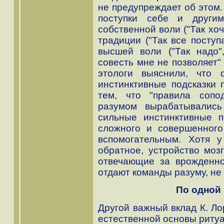
не предупреждает об этом.
поступки себе и други
собственной воли ("Так хочу"
традиции ("Так все поступ
высшей воли ("Так надо"
совесть мне не позволяет" 
этологи выяснили, что 
инстинктивные подсказки 
тем, что "правила сопо
разумом вырабатывались
сильные инстинктивные 
сложного и совершенног
вспомогательным. Хотя 
обратное, устройство моз
отвечающие за врожденно
отдают команды разуму, не
По одной 
Другой важный вклад К. Л
естественной основы риту