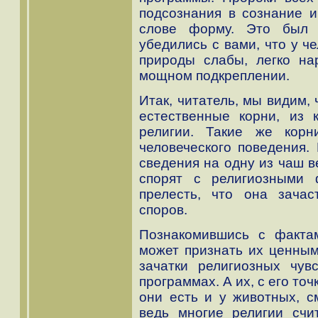
подсознания в сознание и
слове форму. Это был 
убедились с вами, что у ч
природы слабы, легко н
мощном подкреплении.
Итак, читатель, мы видим, 
естественные корни, из 
религии. Такие же корн
человеческого поведения.
сведения на одну из чаш в
спорят с религиозными 
прелесть, что она зача
споров.
Познакомившись с фактам
может признать их ценными
зачатки религиозных чув
программах. А их, с его точ
они есть и у животных, см
ведь многие религии счи