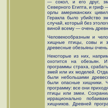
— сокол, и его друг, 
Северного Египта, и гриф 
орлы американских цивил
Геракла было убийство зм
случай, который без этоло
виной всему — очень древн
Человекообразным и чело
хищные птицы, совы и 
древесные обезьяны очень 
Некоторые из них, наприм
охотится на обезьян. 
программы страха, срабат
змей или их моделей. Отд
были небольшими древес
были опасные хищники. Ч
программу: все они приход
птицы или змеи. Сохрани
иррационально побаива
хищников. Древней прогр