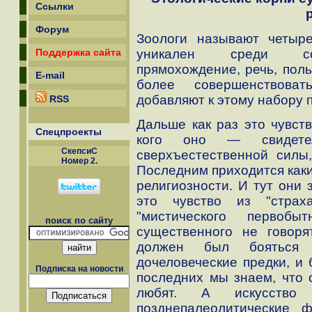
Ссылки
Форум
Зоологи называют четыре
уникален среди сов
Поддержка сайта
прямохождение, речь, поль
E-mail
более совершенствоват
добавляют к этому набору 
RSS
Дальше как раз это чувств
Спецпроекты
кого оно — свидетел
СкепсиС
сверхъестественной силы,
Номер 2.
Последним приходится как
религиозности. И тут они 
это чувство из "страх
"мистического первобы
поиск по сайту
существенного не говоря
должен был бояться
дочеловеческие предки, и
Подписка на новости
последних мы знаем, что 
любят. А искусств
позднепалеолитические 