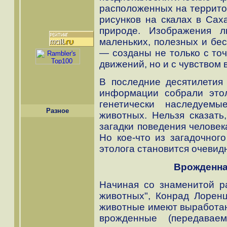
расположенных на террито
рисунков на скалах в Сах
природе. Изображения 
маленьких, полезных и бе
— созданы не только с то
движений, но и с чувством
В последние десятилетия
информации собрали это
генетически наследуем
Разное
животных. Нельзя сказать
загадки поведения человек
Но кое-что из загадочного
этолога становится очевид
Врожденна
Начиная со знаменитой р
животных", Конрад Лоренц
животные имеют выработан
врожденные (передавае