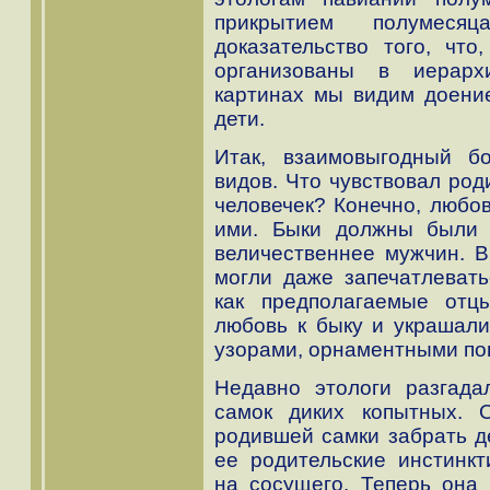
прикрытием полумеся
доказательство того, чт
организованы в иерарх
картинах мы видим доени
дети.
Итак, взаимовыгодный б
видов. Что чувствовал род
человечек? Конечно, любо
ими. Быки должны были 
величественнее мужчин. В
могли даже запечатлевать
как предполагаемые отц
любовь к быку и украшали
узорами, орнаментными пов
Недавно этологи разгада
самок диких копытных. 
родившей самки забрать д
ее родительские инстинк
на сосущего. Теперь она 