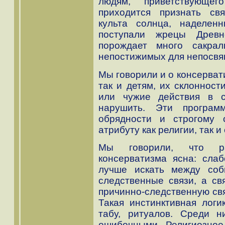
людям, приветствующе
приходится признать св
культа солнца, наделен
поступали жрецы Древн
порождает много сакрал
непостижимых для непосвя
Мы говорили и о консерват
так и детям, их склонност
или чужие действия в с
нарушить. Эти програм
обрядности и строгому 
атрибуту как религии, так и
Мы говорили, что ра
консерватизма ясна: сла
лучше искать между соб
следственные связи, а св
причинно-следственную свя
Такая инстинктивная логи
табу, ритуалов. Среди 
ошибочными. Религиозное