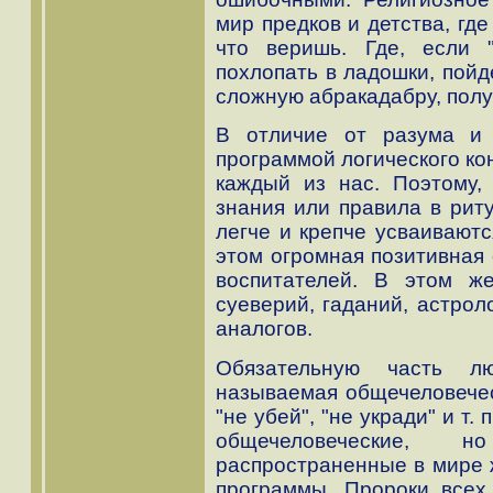
мир предков и детства, гд
что веришь. Где, если "
похлопать в ладошки, пойд
сложную абракадабру, полу
В отличие от разума и 
программой логического ко
каждый из нас. Поэтому,
знания или правила в рит
легче и крепче усваиваютс
этом огромная позитивная 
воспитателей. В этом ж
суеверий, гаданий, астро
аналогов.
Обязательную часть лю
называемая общечеловечес
"не убей", "не укради" и т.
общечеловеческие,
распространенные в мире
программы. Пророки всех