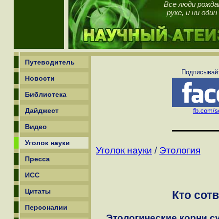
Все люди рожда
руке, и ни оди
Путеводитель
Подписывайт
Новости
Библиотека
Дайджест
fb.com/sc
Видео
Уголок науки
Уголок науки
/
Этология
Пресса
ИСС
Цитаты
Кто сот
Персоналии
Этологические корни с