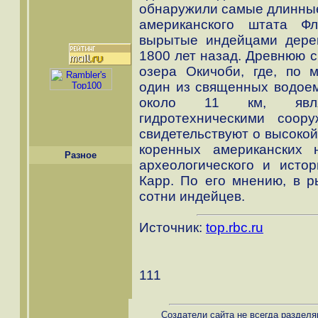
обнаружили самые длинные
американского штата Ф
вырытые индейцами дере
1800 лет назад. Древнюю с
озера Окичоби, где, по 
один из священных водоем
около 11 км, явл
гидротехническими соор
свидетельствуют о высокой
коренных американских н
Разное
археологического и исто
Карр. По его мнению, в р
сотни индейцев.
Источник:
top.rbc.ru
111
Создатели сайта не всегда разделя