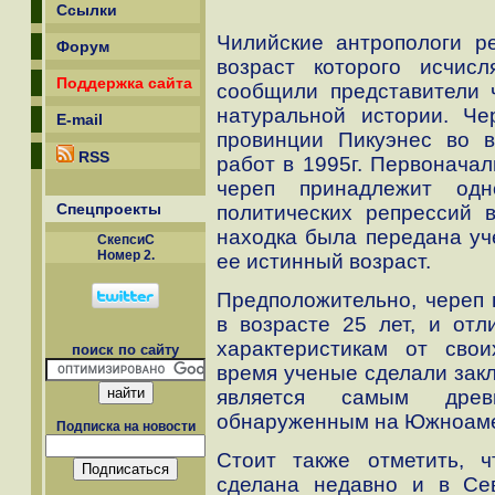
Ссылки
Чилийские антропологи ре
Форум
возраст которого исчис
Поддержка сайта
сообщили представители 
натуральной истории. Ч
E-mail
провинции Пикуэнес во в
RSS
работ в 1995г. Первоначал
череп принадлежит одн
Спецпроекты
политических репрессий 
находка была передана уч
СкепсиС
Номер 2.
ее истинный возраст.
Предположительно, череп
в возрасте 25 лет, и от
характеристикам от сво
поиск по сайту
время ученые сделали зак
является самым древн
обнаруженным на Южноаме
Подписка на новости
Стоит также отметить, 
сделана недавно и в Се