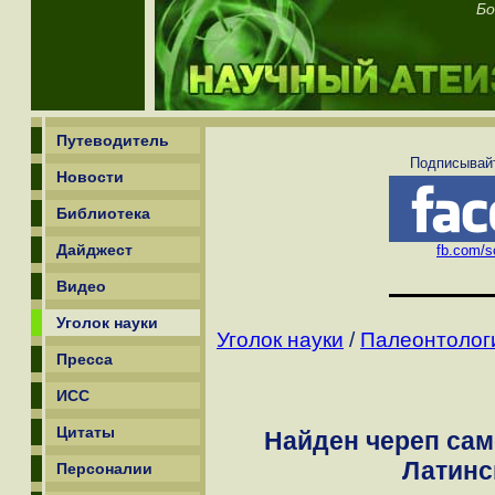
Бо
Путеводитель
Подписывайт
Новости
Библиотека
Дайджест
fb.com/sc
Видео
Уголок науки
Уголок науки
/
Палеонтолог
Пресса
ИСС
Цитаты
Найден череп сам
Латинс
Персоналии