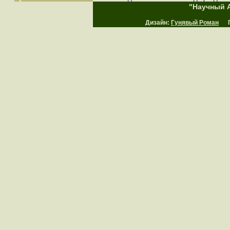
"Научный А
Дизайн:
Гунявый Роман
Пр