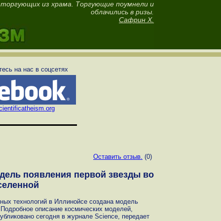
 торгующих из храма. Торгующие поумнели и
облачились в ризы.
Сафрин Х.
есь на нас в соцсетях
ientificatheism.org
Оставить отзыв.
(0)
дель появления первой звезды во
селенной
ных технологий в Иллинойсе создана модель
 Подробное описание космических моделей,
убликовано сегодня в журнале Science, передает