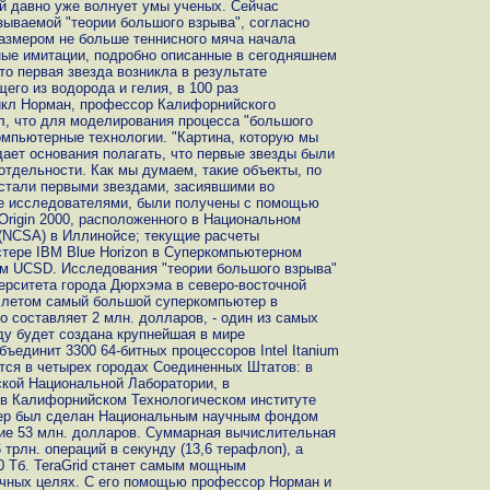
й давно уже волнует умы ученых. Сейчас
зываемой "теории большого взрыва", согласно
размером не больше теннисного мяча начала
ные имитации, подробно описанные в сегодняшнем
то первая звезда возникла в результате
его из водорода и гелия, в 100 раз
кл Норман, профессор Калифорнийского
ил, что для моделирования процесса "большого
мпьютерные технологии. "Картина, которую мы
дает основания полагать, что первые звезды были
тдельности. Как мы думаем, такие объекты, по
 стали первыми звездами, засиявшими во
ые исследователями, были получены с помощью
Origin 2000, расположенного в Национальном
(NCSA) в Иллинойсе; текущие расчеты
стере IBM Blue Horizon в Суперкомпьютерном
м UCSD. Исследования "теории большого взрыва"
ерситета города Дюрхэма в северо-восточной
м летом самый большой суперкомпьютер в
о составляет 2 млн. долларов, - один из самых
ду будет создана крупнейшая в мире
ъединит 3300 64-битных процессоров Intel Itanium
ится в четырех городах Соединенных Штатов: в
ской Национальной Лаборатории, в
 в Калифорнийском Технологическом институте
ютер был сделан Национальным научным фондом
ие 53 млн. долларов. Суммарная вычислительная
трлн. операций в секунду (13,6 терафлоп), а
0 Тб. TeraGrid станет самым мощным
чных целях. С его помощью профессор Норман и