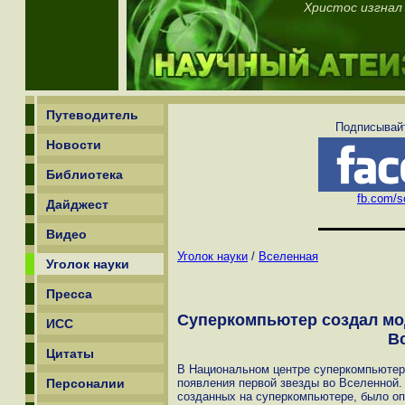
Христос изгнал
Путеводитель
Подписывайт
Новости
Библиотека
fb.com/sc
Дайджест
Видео
Уголок науки
/
Вселенная
Уголок науки
Пресса
Суперкомпьютер создал мо
ИСС
В
Цитаты
В Национальном центре суперкомпьютер
Персоналии
появления первой звезды во Вселенной.
созданных на суперкомпьютере, было оп