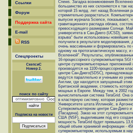
Cnews. Загадка возникновения Вселенно
Ссылки
большинство из них склоняются к так на
которой 15 млрд. лет назад Вселенная 
Форум
стремительно разрастаться. Компьютер
выпуске журнала Science, показывают, ч
Поддержка сайта
гравитационного распада облака, состоящ
превосходящего размерами Солнце. Май
E-mail
университета в Сан-Диего (UCSD), заяв
взрыва" были использованы новейшие ко
получили в результате моделирования, 
RSS
очень массивными и формировались по о
одному на протогалактическую массу, и
Вселенной". Результаты, опубликованн
Спецпроекты
16-процессорного суперкомпьютера SGI 
центре суперкомпьютерных приложений 
СкепсиС
производятся на 1100-процессорном кла
Номер 2.
центре Сан-Диего(SDSC), принадлежаще
ведутся параллельно и учеными из унив
Англии, где находится запущенный эти
Британской академии, стоимость которог
мощных в Европе. Между тем, в 2002 го
поиск по сайту
вычислительная система TeraGrid. Она об
в кластерную систему, которая размест
Университете штата Иллинойс, в Аргонн
Суперкомпьютерном центре Сан-Диего и
(Пасадена). Заказ на этот суперкомпь
Подписка на новости
США (NSF), выделившим под его создан
мощность TeraGrid будет превышать 13,6 
общий объем хранимой информации - 45
суперкомпьютером, используемым в нау