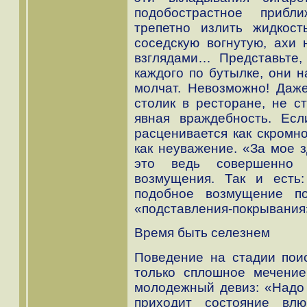
подобострастное прибл
трепетно излить жидкос
соседскую вогнутую, ахи
взглядами… Представьте,
каждого по бутылке, они н
молчат. Невозможно! Даже
столик в ресторане, не с
явная враждебность. Есл
расценивается как скромн
как неуважение. «За мое 
это ведь совершенно 
возмущения. Так и есть:
подобное возмущение по
«подставления-покрывания»
Время быть селезнем
Поведение на стадии пои
только сплошное мечение
молодежный девиз: «Надо 
приходит состояние влю