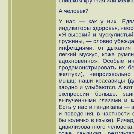
слишком крупная или мелкая
А человек?
У нас — как у них. Едва
индикаторы здоровья, нео
«Я высокий и мускулистый,
пружины, — словно убежда
инфекциями: от дыхания
легкий мускус, кожа румян
вдохновенно». Особые и
продемонстрировать их бел
желтухи), непроизвольно
мышц: наши красавицы (да
заодно и улыбаются. А вот
экспрессии больше: заи
выпученными глазами и к
Есть у нас и гандикапы —
и поведения, в частности 
бы колечко в языке). Ричар
цивилизованного человека,
тоже гандикап, результ