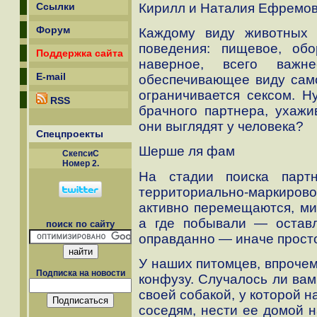
Кирилл и Наталия Ефремов
Ссылки
Форум
Каждому виду животных
поведения: пищевое, об
Поддержка сайта
наверное, всего важне
E-mail
обеспечивающее виду сам
ограничивается сексом. Н
RSS
брачного партнера, ухажи
они выглядят у человека?
Спецпроекты
Шерше ля фам
СкепсиС
Номер 2.
На стадии поиска парт
территориально-маркир
активно перемещаются, ми
а где побывали — оставл
поиск по сайту
оправданно — иначе прост
У наших питомцев, впрочем
Подписка на новости
конфузу. Случалось ли вам
своей собакой, у которой н
соседям, нести ее домой 