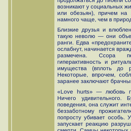
продолжаться до гибели со
возникают у социальных жи
или обезьян), причем на 
намного чаще, чем в приро
Близкие друзья и влюблен
такую неволю — они объе
ранги. Едва «предохранит
ослабнут, начинается враж
размечена. Ссора п
гиперактивность и ритуа
имущества (вплоть до р
Некоторые, впрочем, соб
заранее заключают брачны
«Love hurts» — любовь п
Ничего удивительного. 
поведения, она служит инт
беззаботному прожигате
попросту убивает особь. 
запускает реакцию разруш
смерти. Самцы некоторых 