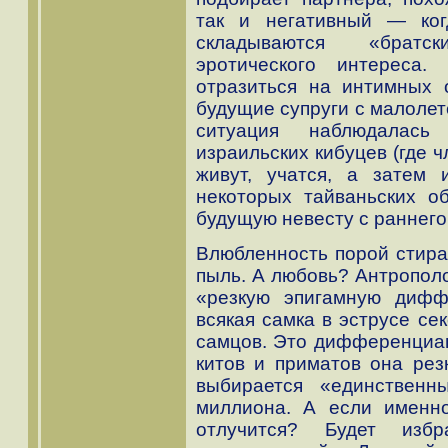
так и негативный — ког
складываются «братс
эротического интереса.
отразиться на интимных 
будущие супруги с малолет
ситуация наблюдалась
израильских кибуцев (где 
живут, учатся, а затем 
некоторых тайваньских об
будущую невесту с раннего
Влюбленность порой стирае
пыль. А любовь? Антрополо
«резкую эпигамную дифф
всякая самка в эструсе се
самцов. Это дифференциаци
китов и приматов она рез
выбирается «единствен
миллиона. А если именно
отлучится? Будет изб