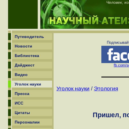
Человек, к
Путеводитель
Подписывайт
Новости
Библиотека
Дайджест
fb.com/sc
Видео
Уголок науки
Уголок науки
/
Этология
Пресса
ИСС
Цитаты
Пришел, п
Персоналии