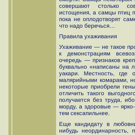
совершают столько со
истощения, а самцы птиц п
пока не оплодотворят самк
что надо беречься…
Правила ухаживания
Ухаживание — не такое про
к демонстрациям всево
очередь — признаков креп
буквально «написаны на л
уакари. Местность, где 
малярийными комарами, н
некоторые приобрели гены
отличить такого выгодног
получается без труда, и
морду, а здоровые — ярко
тем сексапильнее.
Еще кандидату в любовни
нибудь неординарность, 