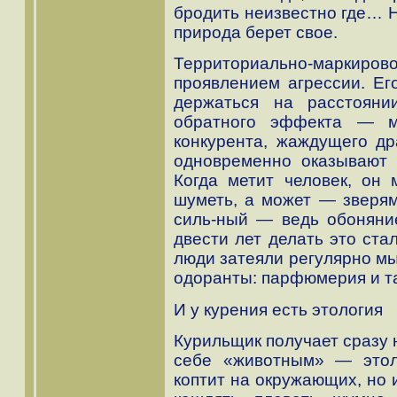
бродить неизвестно где… Н
природа берет свое.
Территориально-маркиров
проявлением агрессии. Ег
держаться на расстояни
обратного эффекта — ме
конкурента, жаждущего др
одновременно оказывают 
Когда метит человек, он
шуметь, а может — зверям,
силь-ный — ведь обоняние
двести лет делать это ста
люди затеяли регулярно м
одоранты: парфюмерия и т
И у курения есть этология
Курильщик получает сразу 
себе «животным» — этол
коптит на окружающих, но 