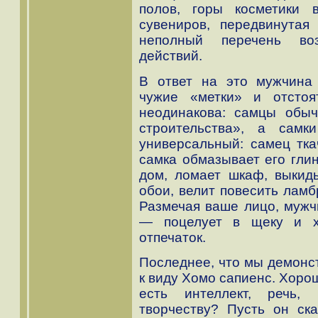
полов, горы косметики 
сувениров, передвинута
неполный перечень воз
действий.
В ответ на это мужчина 
чужие «метки» и отстоя
неодинакова: самцы обыч
строительства», а сам
универсальный: самец тка
самка обмазывает его глин
дом, ломает шкаф, выкид
обои, велит повесить ламбр
Размечая ваше лицо, мужч
— поцелует в щеку и х
отпечаток.
Последнее, что мы демонс
к виду Хомо сапиенс. Хоро
есть интеллект, речь,
творчеству? Пусть он ск