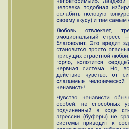
неповторимый». Лавджой 
человека подобная избир
ослабить половую конкур
своему вкусу) и тем самым
Любовь отвлекает, тр
эмоциональный стресс 
благоволит. Это вредит з
становится просто опасным
присущих страстной любви,
горло, колотится сердце
нервная система. Но, во
действие чувство, от си
слагаемые человеческой
ненависть!
Чувство ненависти обыч
особей, не способных ус
подчиненный в ходе сты
агрессии (буферы) не сра
системы приводит к со