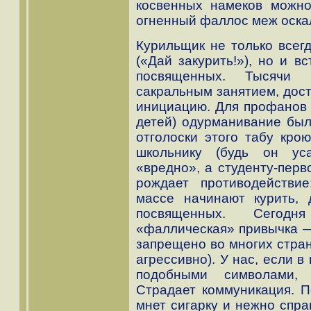
косвенных намеков можно
огненный фаллос меж оска
Курильщик не только всег
(«Дай закурить!»), но и в
посвященных. Тысячи 
сакральным занятием, дост
инициацию. Для профанов 
детей) одурманивание был
отголоски этого табу крою
школьнику (будь он уса
«вредно», а студенту-перв
рождает противодействи
массе начинают курить, 
посвященных. Сегод
«фаллическая» привычка — 
запрещено во многих стран
агрессивно). У нас, если 
подобными символами, 
Страдает коммуникация. П
мнет сигарку и нежно спра