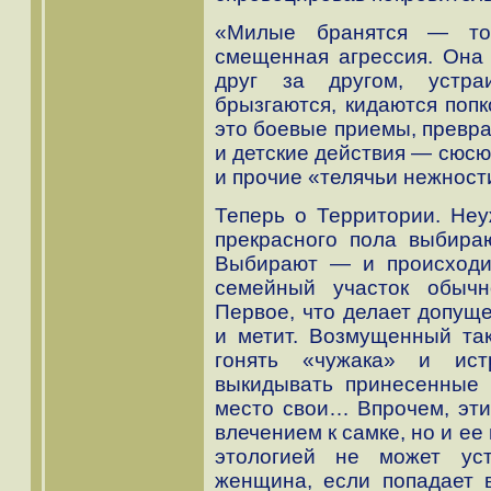
«Милые бранятся — то
смещенная агрессия. Она 
друг за другом, устра
брызгаются, кидаются попк
это боевые приемы, превра
и детские действия — сюсю
и прочие «телячьи нежност
Теперь о Территории. Неу
прекрасного пола выбира
Выбирают — и происходит
семейный участок обычн
Первое, что делает допуще
и метит. Возмущенный та
гонять «чужака» и ист
выкидывать принесенные 
место свои… Впрочем, эти
влечением к самке, но и ее
этологией не может ус
женщина, если попадает 