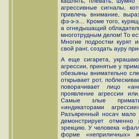
кашлять, плевать, шумно 
агрессивные сигналы, кот
привлечь внимание, выраз
фэ-э-э… Кроме того, курящ
а огнедышащий обладатель
многотрудным делом! То ес
Многие подростки курят и
свой ранг, создать ауру пр
А еще сигарета, украшаю
агрессии, принятые у прим
обезьяны внимательно сле
открывает рот, поблескива
поворачивает лицо «ан
проявление агрессии или
Самые злые приматы
«индикаторами агресси
Разъяренный носач мало т
демонстрирует отменно
эрекцию. У человека «фалл
форме «неприличных» ж