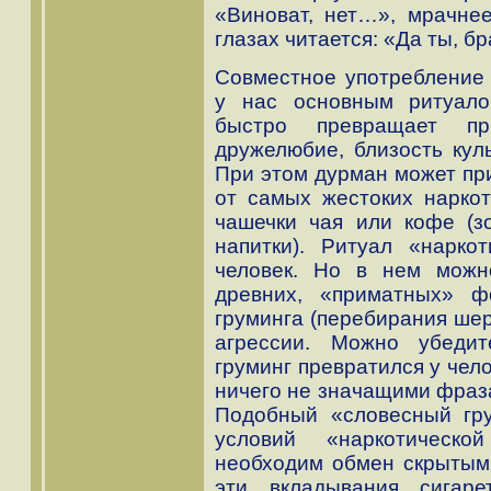
«Виноват, нет…», мрачнее
глазах читается: «Да ты, бр
Совместное употребление 
у нас основным ритуало
быстро превращает пр
дружелюбие, близость куль
При этом дурман может пр
от самых жестоких нарко
чашечки чая или кофе (з
напитки). Ритуал «нарко
человек. Но в нем можн
древних, «приматных» 
груминга (перебирания шер
агрессии. Можно убедит
груминг превратился у чел
ничего не значащими фраза
Подобный «словесный гр
условий «наркотическо
необходим обмен скрытым
эти вкладывания сигар