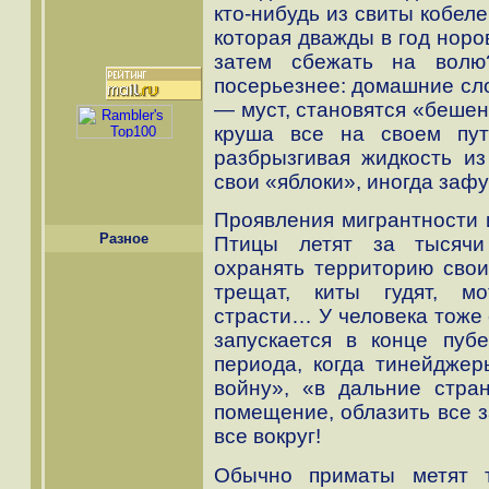
кто-нибудь из свиты кобел
которая дважды в год норо
затем сбежать на волю
посерьезнее: домашние сло
— муст, становятся «бешен
круша все на своем пут
разбрызгивая жидкость и
свои «яблоки», иногда зафу
Проявления мигрантности 
Разное
Птицы летят за тысячи
охранять территорию сво
трещат, киты гудят, м
страсти… У человека тоже 
запускается в конце пуб
периода, когда тинейджер
войну», «в дальние стра
помещение, облазить все з
все вокруг!
Обычно приматы метят т