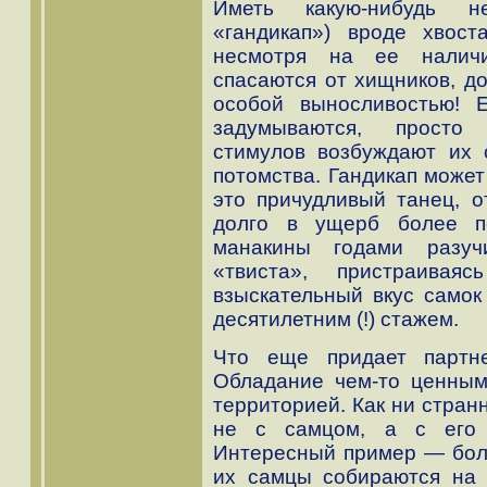
Иметь какую-нибудь не
«гандикап») вроде хвос
несмотря на ее наличи
спасаются от хищников, до
особой выносливостью! 
задумываются, просто 
стимулов возбуждают их
потомства. Гандикап може
это причудливый танец, о
долго в ущерб более по
манакины годами разуч
«твиста», пристраива
взыскательный вкус самок
десятилетним (!) стажем.
Что еще придает партне
Обладание чем-то ценным
территорией. Как ни странн
не с самцом, а с его 
Интересный пример — боло
их самцы собираются на 