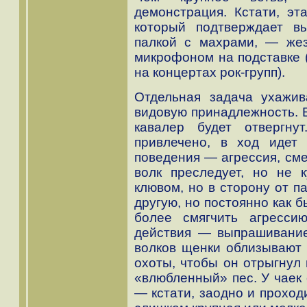
демонстрация. Кстати, эт
который подтверждает вы
палкой с махрами, — жез
микрофоном на подставке (
на концертах рок-групп).
Отдельная задача ухажи
видовую принадлежность. Е
кавалер будет отвергну
привлечено, в ход идет
поведения — агрессия, см
волк преследует, но не к
клювом, но в сторону от п
другую, но постоянно как 
более смягчить агресси
действия — выпрашивание
волков щенки облизывают 
охоты, чтобы он отрыгнул 
«влюбленный» пес. У чаек 
— кстати, заодно и проход