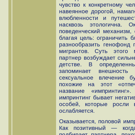
чувство к конкретному чел
навеянное дорогой, намаг
влюбленности и путешес
насквозь этологична. О
поведенческий механизм, 
благая цель: ограничить 
разнообразить генофонд п
мигрантов. Суть этого 
партнер возбуждает сильне
детстве. В определенн
запоминает внешность
сексуальное влечение б
похожие на этот «отпе
название «импринтинг»
импринтинг бывает негатив
особей, которые росли 
ослабляется.
Оказывается, половой импр
Как позитивный — когд
подбирает партнера, похо