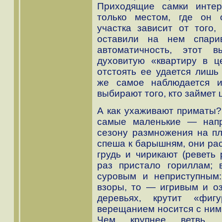
Приходящие самки интер
только местом, где он о
участка зависит от того,
оставили на нем спари
автоматичность, этот 
духовитую «квартиру в ц
отстоять ее удается лишь
же самое наблюдается и
выбирают того, кто займет 
А как ухаживают приматы?
самые маленькие — напр
сезону размножения на п
спеша к барышням, они ра
грудь и чирикают (реветь 
раз пристало гориллам; 
суровым и неприступным:
взоры, то — игривым и о
деревьях, крутит «фиг
верещанием носится с ним
Чем крупнее ветвь, т