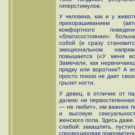
гиперстимулов.
У человека, как и у живо
прихорашиванием (ав
комфортного поведе
«благосостоянии»: больн
собой (и сразу становит
эмоциональном напряж
повышается («У меня вс
Замечали, как нервничающ
прядку или воротник? А е
просто покою не дает свои
грызет ногти.
У девиц, в отличие от п
далеко не первостепенная
— не любит», им важнее п
и высокую сексуальнос
женского пола. Здесь даже
слабой: закашлять, пустит
спровоцировав покровител