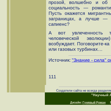
прозой, волшебно и об 
социальность — романти
Пусть окажется мигрантн
заграницах, а лучше — 
сапиенс?
А вот увлеченность т
человеческой эволюци
возбуждает. Поговорите-ка
или газовых турбинах…
Источник:
"Знание - сила" o
111
Создатели сайта не всегда разделя
"Научный А
Дизайн:
Гунявый Роман
Пр