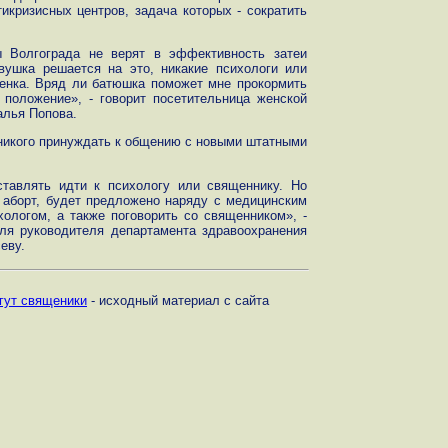
икризисных центров, задача которых - сократить
ы Волгограда не верят в эффективность затеи
вушка решается на это, никакие психологи или
бенка. Вряд ли батюшка поможет мне прокормить
оложение», - говорит посетительница женской
алья Попова.
 никого принуждать к общению с новыми штатными
ставлять идти к психологу или священнику. Но
аборт, будет предложено наряду с медицинским
ологом, а также поговорить со священником», -
ля руководителя департамента здравоохранения
еву.
огут священики
- исходный материал с сайта