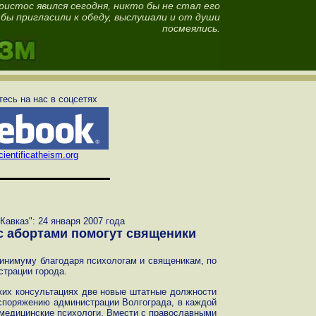
ристос явился сегодня, никто бы не стал его
 бы пригласили к обеду, выслушали и от души
посмеялись.
есь на нас в соцсетях
ientificatheism.org
Кавказ": 24 января 2007 года
 с абортами помогут священики
минимуму благодаря психологам и священикам, по
страции города.
ких консультациях две новые штатные должности
аспоряжению администрации Волгограда, в каждой
 медицинские психологи. Вмести с православными