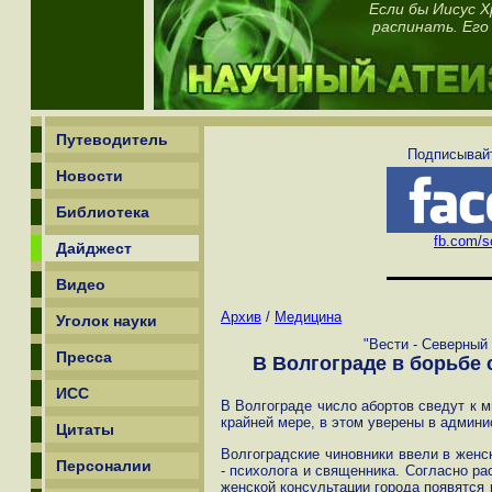
Если бы Иисус Х
распинать. Его
Путеводитель
Подписывайт
Новости
Библиотека
fb.com/sc
Дайджест
Видео
Архив
/
Медицина
Уголок науки
"Вести - Северный 
Пресса
В Волгограде в борьбе
ИСС
В Волгограде число абортов сведут к 
крайней мере, в этом уверены в админи
Цитаты
Волгоградские чиновники ввели в женс
Персоналии
- психолога и священника. Согласно р
женской консультации города появятся