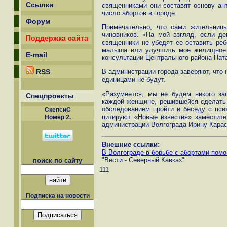
Ссылки
священниками они составят основу ант
число абортов в городе.
Форум
Примечательно, что сами жительниц
чиновников. «На мой взгляд, если де
Поддержка сайта
священники не убедят ее оставить ре
малыша или улучшить мое жилищное п
E-mail
консультации Центрального района Нат
RSS
В администрации города заверяют, что
единицами не будут.
«Разумеется, мы не будем никого за
Спецпроекты
каждой женщине, решившейся сделать 
обследованием пройти и беседу с псих
СкепсиС
цитируют «Новые известия» заместите
Номер 2.
администрации Волгограда Ирину Карас
Внешние ссылки:
В Волгограде в борьбе с абортами пом
"Вести - Северный Кавказ"
поиск по сайту
111
Подписка на новости