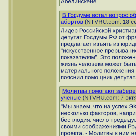
Абелинскене.
В Госдуме встал вопрос о
абортов
(NTVRU.com: 18 се
Лидер Российской христиа
депутат Госдумы РФ от фр
предлагает изъять из юрид
"искусственное прерывани
показателям". Это положен
жизнь человека может быть
материального положения 
пояснил помощник депутат
Молитвы помогают забере
ученые
(NTVRU.com: 7 октя
"Мы знаем, что на успех Э
несколько факторов, напри
бесплодия, число предыдущи
своими соображениями Род
проекта. - Молитвы к ним н