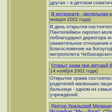
другая – в детском сомати
В интернате - молельная 
января 2002 года)
В день открытия настоятел
Пантелеймон окропил моле
поблагодарил директора ин
уважительное отношение к
Благословение на богоуго
митрополита Чебоксарског
Открыт храм при детской 
14 ноября 2001 года)
Открытие храма состоялос
родителей маленьких пацие
больнице - одном из самых
учреждений.
Ректор Уральской Медици
Ястребов: "Мы - боги!".
("Пр