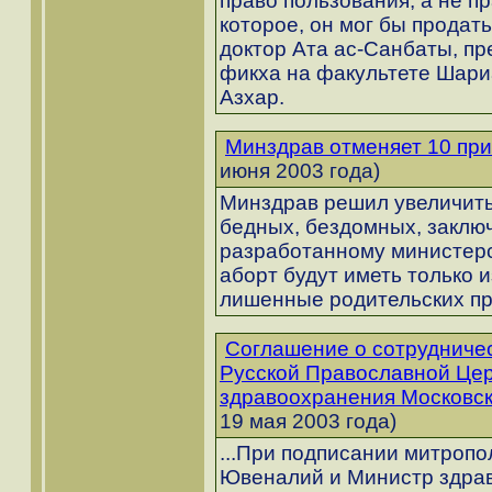
право пользования, а не п
которое, он мог бы продать
доктор Ата ас-Санбаты, п
фикха на факультете Шари
Азхар.
Минздрав отменяет 10 при
июня 2003 года)
Минздрав решил увеличить
бедных, бездомных, заключ
разработанному министерс
аборт будут иметь только 
лишенные родительских пр
Соглашение о сотрудниче
Русской Православной Цер
здравоохранения Московск
19 мая 2003 года)
...При подписании митропо
Ювеналий и Министр здра