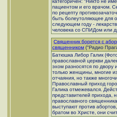
категоричен: "Никто не им
пациентом и его врачом. С
по рецепту противозачато
быть болеутоляющее для о
следующем году - лекарств
человека со СПИДом или д
Священник борется с абор
священником
("Радио Прага
Батюшка Либор Галик (Фот
православной церкви далек
эхом разносятся по двору 
только женщины, многие из
отчаяния, но также много
Православный приход горо
Галика отмежевался. Дейст
представителей прихода, 
православного священника
выступают против абортов
братом во Христе, они сч