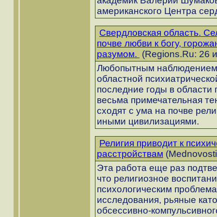
академик Валерий Шумаков 
американского Центра сер
Свердловская область. Се
почве любви к богу, горожа
разумом.
(Regions.Ru: 26 
Любопытным наблюдением 
областной психиатрическо
последние годы в области
весьма примечательная те
сходят с ума на почве рели
иными цивилизациями.
Религия приводит к психи
расстройствам
(Mednovosti
Эта работа еще раз подтв
что религиозное воспитани
психологическим проблема
исследования, рьяные като
обсессивно-компульсивног