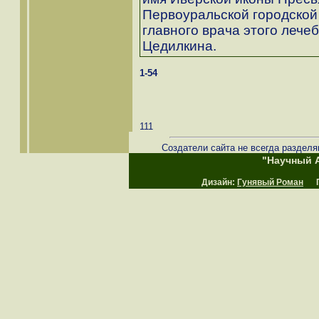
Первоуральской городской
главного врача этого лече
Цедилкина.
1-54
111
Создатели сайта не всегда разделя
"Научный А
Дизайн:
Гунявый Роман
Пр