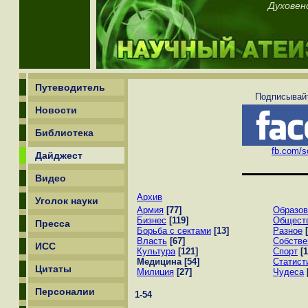
Духовен
Путеводитель
Подписывайт
Новости
Библиотека
fb.com/sc
Дайджест
Видео
Архив
Уголок науки
Армия
[77]
Образов
Бизнес
[119]
Общест
Пресса
Борьба с сектами
[13]
Разное
Власть
[67]
Собстве
ИСС
Культура
[121]
Спорт
[1
Медицина
[54]
Статист
Цитаты
Милиция
[27]
Чудеса
Персоналии
1-54