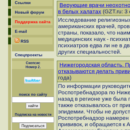
Ссылки
Верующие врачи неохотно
в белых халатах
(GZT.ru: 3
Новый форум
Исследование религиозных
Поддержка сайта
американских врачей, про
E-mail
страны, показало, что наи
медицинских наук - психиа
RSS
психиатров едва ли не в д
других специальностей.
Спецпроекты
Скепсиc
Нижегородская область. 
Номер 2.
отказываются делать прив
года)
По информации руководит
Роспотребнадзора по Ниже
поиск по сайту
назад в регионе уже была 
также отказывалось от при
эпидемии. Чтобы не допуст
Подписка на новости
Роспотребнадзор намерен 
прививок, и обращается к 