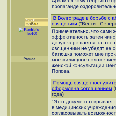
Арзамасскому Георгию с п
пропаганде оздоровительн
В Волгограде в борьбе с 
священики
("Вести - Север
Примечательно, что сами ж
эффективность затеи чинов
девушка решается на это, 
священники не убедят ее о
батюшка поможет мне про
Разное
мое жилищное положение»,
женской консультации Цен
Попова.
Помощь священнослужител
оформлена соглашением
(
года)
"Этот документ открывает
в медицинских учреждениях
согласовывать возможност