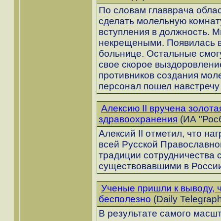
По словам главврача обла
сделать молельную комнату
вступления в должность. М
некрещеными. Появилась в
больнице. Остальные смогу
свое скорое выздоровление
противников создания мол
персонал пошел навстречу 
Алексию II вручена золота
здравоохранения
(ИА "Росб
Алексий II отметил, что на
всей Русской Православно
традиции сотрудничества 
существовавшими в России
Ученые пришли к выводу, 
бесполезно
(Daily Telegrap
В результате самого масш