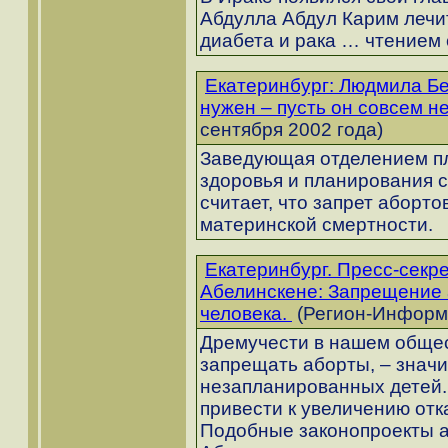
Абдулла Абдул Карим лечит
диабета и рака … чтением
Екатеринбург: Людмила Бе
нужен – пусть он совсем н
сентября 2002 года)
Заведующая отделением п
здоровья и планирования 
считает, что запрет аборто
материнской смертности.
Екатеринбург. Пресс-секр
Абелинскене: Запрещение 
человека.
(Регион-Информ:
Дремучести в нашем общес
запрещать аборты, – знач
незапланированных детей. 
привести к увеличению отк
Подобные законопроекты а