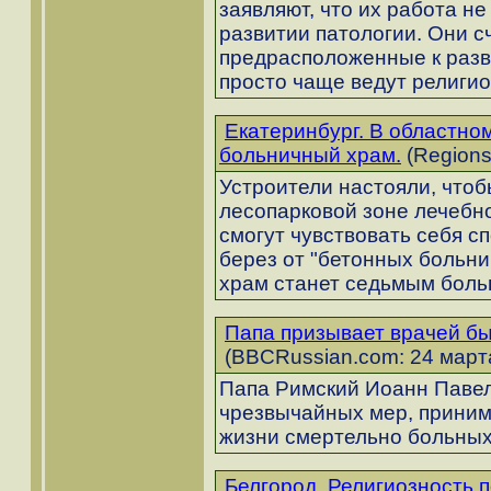
заявляют, что их работа н
развитии патологии. Они сч
предрасположенные к разв
просто чаще ведут религио
Екатеринбург. В областно
больничный храм.
(Regions
Устроители настояли, чтоб
лесопарковой зоне лечебно
смогут чувствовать себя с
берез от "бетонных больн
храм станет седьмым боль
Папа призывает врачей б
(BBCRussian.com: 24 марта
Папа Римский Иоанн Павел 
чрезвычайных мер, прини
жизни смертельно больных
Белгород. Религиозность 