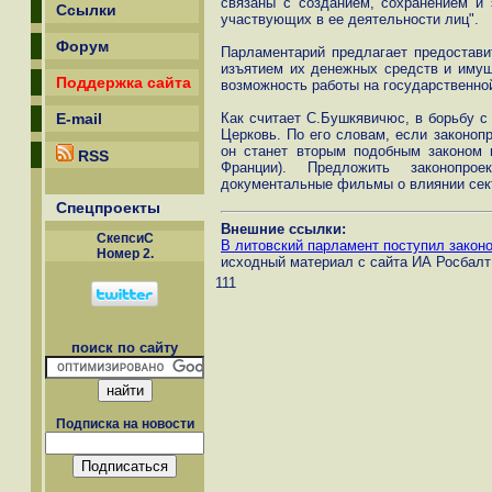
связаны с созданием, сохранением и 
Ссылки
участвующих в ее деятельности лиц".
Форум
Парламентарий предлагает предостави
изъятием их денежных средств и имуще
Поддержка сайта
возможность работы на государственной
E-mail
Как считает С.Бушкявичюс, в борьбу с
Церковь. По его словам, если законоп
он станет вторым подобным законом 
RSS
Франции). Предложить законопрое
документальные фильмы о влиянии сект
Спецпроекты
Внешние ссылки:
СкепсиС
В литовский парламент поступил законо
Номер 2.
исходный материал с сайта ИА Росбалт
111
поиск по сайту
Подписка на новости