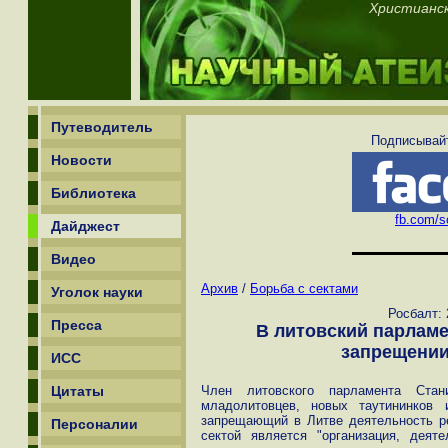
Христианск
Путеводитель
Подписывайт
Новости
Библиотека
fb.com/sc
Дайджест
Видео
Архив
/
Борьба с сектами
Уголок науки
Росбалт: 
Пресса
В литовский парламе
запрещении
ИСС
Цитаты
Член литовского парламента Ста
младолитовцев, новых таутининков 
запрещающий в Литве деятельность рел
Персоналии
сектой является "организация, деят