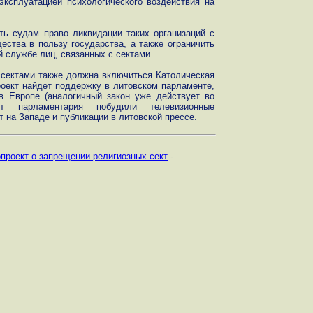
эксплуатацией психологического воздействия на
ть судам право ликвидации таких организаций с
ства в пользу государства, а также ограничить
 службе лиц, связанных с сектами.
 сектами также должна включиться Католическая
роект найдет поддержку в литовском парламенте,
в Европе (аналогичный закон уже действует во
кт парламентария побудили телевизионные
 на Западе и публикации в литовской прессе.
проект о запрещении религиозных сект
-