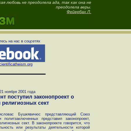
ая любовь не преодолела ада, так как она не
преодолела веры.
Фейербах Л.
есь на нас в соцсетях
ientificatheism.org
21 ноября 2001 года
нт поступил законопроект о
 религиозных сект
нисловас Бушкявичюс представляющий Союз
и политзаключенных представил законопроект,
игиозных сект. В законопроекте говорится, что
ельность или результаты деятельности которой