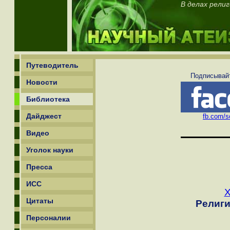
В делах рели
Путеводитель
Подписывайт
Новости
Библиотека
Дайджест
fb.com/sc
Видео
Уголок науки
Пресса
ИСС
Х
Цитаты
Религи
Персоналии