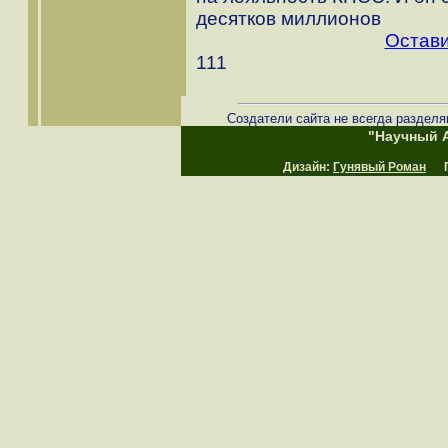
десятков миллионов
Остави
111
Создатели сайта не всегда разделя
"Научный А
Дизайн:
Гунявый Роман
Пр