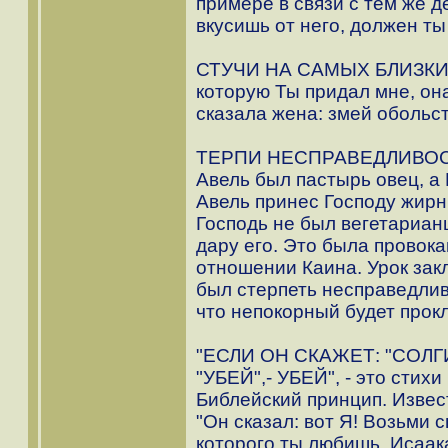
примере в связи с тем же де
вкусишь от него, должен ты 
СТУЧИ НА САМЫХ БЛИЗКИХ. 
которую Ты придал мне, она 
сказала жена: змей обольст
ТЕРПИ НЕСПРАВЕДЛИВОС
Авель был пастырь овец, а 
Авель принес Господу жирн
Господь не был вегетариан
дару его. Это была провок
отношении Каина. Урок зак
был стерпеть несправедлив
что непокорный будет прокл
"ЕСЛИ ОН СКАЖЕТ: "СОЛГИ
"УБЕЙ",- УБЕЙ", - это стихи
Библейский принцип. Извес
"Он сказал: вот Я! Возьми 
которого ты любишь, Исаака