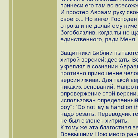
принеси его там во всесожж
И простер Авраам руку сво
своего... Но ангел Господен
отрока и не делай ему ниче
богобоязлив, когда ты не щ
единственного, ради Меня.
Защитники Библии пытаются
хитрой версией: дескать, 
укреплял в сознании Авраам
противно приношение челов
версия лжива. Для такой ве
никаких оснований. Напроти
опровержение этой версии.
использован определенный а
boy": `Do not lay a hand on t
надо резать. Переводчик те
не был склонен хитрить.
К тому же эта благостная 
Всевышним Ною много рань