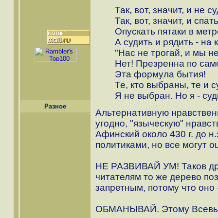
Так, вот, значит, и не с
Так, вот, значит, и спат
Опускать пятаки в метр
А судить и рядить - на 
"Нас не трогай, и мы не 
Нет! Презренна по сам
Эта формула бытия!
Те, кто выбраны, те и с
Я не выбран. Но я - суд
Разное
Альтернативную нравственн
угодно, "языческую" нравс
Афинский около 430 г. до н
политиками, но все могут о
НЕ РАЗВИВАЙ УМ! Таков др
читателям то же дерево по
запретным, потому что оно 
ОБМАНЫВАЙ. Этому Всевыш