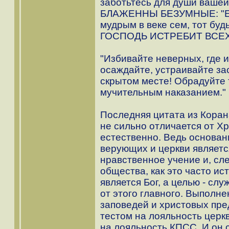
заботьтесь для души вашей, 
БЛАЖЕННЫ БЕЗУМНЫЕ: "Есл
мудрым в веке сем, тот бу
ГОСПОДЬ ИСТРЕБИТ ВСЕХ 
"Избивайте неверных, где и
осаждайте, устраивайте за
скрытом месте! Обрадуйте 
мучительным наказанием."
Последняя цитата из Корана
не сильно отличается от Х
естественно. Ведь основан
верующих и церкви являетс
нравственное учение и, сле
общества, как это часто и
является Бог, а целью - сл
от этого главного. Выполн
заповедей и христовых пре
тестом на лояльность церк
на лояльность КПСС. И он