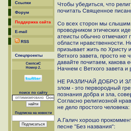
Ссылки
Чтобы убедиться, что рели
почитать Священное писан
Форум
Поддержка сайта
Со всех сторон мы слышим,
проводником этических ид
E-mail
атеисты обычно отмечают 
RSS
области нравственности. Но
призывает жить по Христу 
Ветхого завета, просто не 
Спецпроекты
давайте почитаем, какова е
СкепсиС
Номер 2.
Начнем с Ветхого завета и 
НЕ РАЗЛИЧАЙ ДОБРО И ЗЛО
злом - это первородный гре
поиск по сайту
познания добра и зла, сов
Согласно религиозной нравс
не дело простого человека: "
Подписка на новости
А.Галич хорошо прокоммен
песне "Без названия":