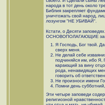
своего. И сделали сыны Ле
народа в тот день около тр
Библия закрепляет фундам
уничтожать свой народ, л
лозунгом "НЕ УБИВАЙ".
Кстати, о Десяти заповедях
ОСНОВОПОЛАГАЮЩИЕ зап
Я Господь, Бог твой. Да
сверх меня.
Не делай себе изваяни
подчиняйся им, ибо Я, 
карающий за вину отцо
рода, ненавидящих мен
говорить об ответствен
Не произноси имени Го
Помни день субботний,
Эти четыре заповеди содерж
религиозной нравственнос
чти отца и мать, не убивай