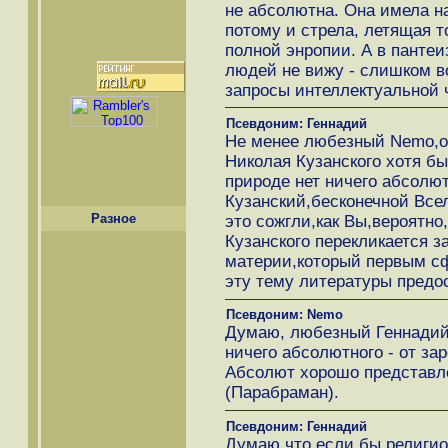
не абсолютна. Она имела на
потому и стрела, летящая т
полной энропии. А в панте
людей не вижу - слишком в
запросы интеллектуальной 
Псевдоним: Геннадий
Не менее любезный Nemo,о
Николая Кузанского хотя б
природе нет ничего абсолют
Кузанский,бесконечной Все
Разное
это сожгли,как Вы,вероятно
Кузанского перекликается з
материи,который первым с
эту тему литературы предо
Псевдоним: Nemo
Думаю, любезный Геннадий,
ничего абсолютного - от з
Абсолют хорошо представле
(Парабраман).
Псевдоним: Геннадий
Думаю,что если бы религи