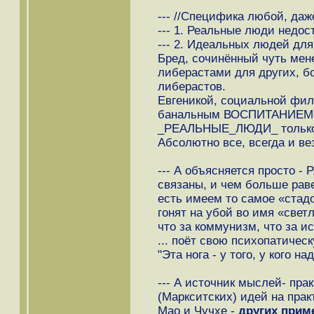
--- //Специфика любой, да
--- 1. Реальные люди недост
--- 2. Идеальных людей для 
Бред, сочинённый чуть мен
либерастами для других, б
либерастов.
Евгеникой, социальной фил
банальным ВОСПИТАНИЕМ 
_РЕАЛЬНЫЕ_ЛЮДИ_ только 
Абсолютно все, всегда и ве
--- А объясняется просто 
связаны, и чем больше рав
есть имеем то самое «стадо
гонят на убой во имя «светл
что за коммунизм, что за и
... поёт свою психопатиче
"Эта нога - у того, у кого над
--- А источник мыслей- пра
(Маркситских) идей на прак
Мао и Чучхе -
других прим