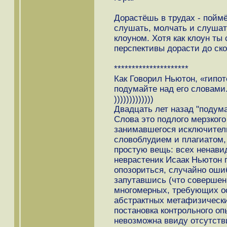
Дорастёшь в трудах - поймё
слушать, молчать и слушат
клоуном. Хотя как клоун ты 
перспективы дорасти до ск
*********************
Как Говорил Ньютон, «гипо
подумайте над его словами
)))))))))))))
Двадцать лет назад "подума
Слова это подлого мерзкого
занимавшегося исключител
словоблудием и плагиатом,
простую вещь: всех ненави
неврастеник Исаак Ньютон 
опозориться, случайно оши
запутавшись (что совершен
многомерных, требующих о
абстрактных метафизически
постановка контрольного оп
невозможна ввиду отсутств