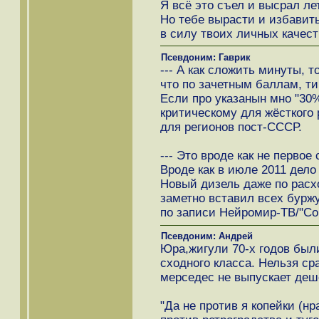
Я всё это съел и высрал ле
Но тебе вырасти и избавить
в силу твоих личных качест
Псевдоним: Гаврик
--- А как сложить минуты, 
что по зачетным баллам, ти
Если про указанын мно "30%"
критическому для жёсткого 
для регионов пост-СССР.
--- Это вроде как не первое
Вроде как в июле 2011 дело
Новый дизель даже по расх
заметно вставил всех буржу
по записи Нейромир-ТВ/"Со
Псевдоним: Андрей
Юра,жигули 70-х годов были
сходного класса. Нельзя ср
мерседес не выпускает деш
"Да не против я копейки (нр