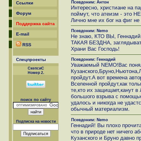
Псевдоним: Антон
Ссылки
Интересно, христиане на п
Форум
поймут, что атеизм - это Н
Лично мне их бог на фиг не
Поддержка сайта
Псевдоним: Nemo
E-mail
Не знаю, КТО ВЫ, Геннадий
ТАКАЯ БЕЗДНА, заглядывать 
RSS
Храни Вас Господь!
Спецпроекты
Псевдоним: Геннадий
Уважаемый NEMO!Вас понял
СкепсиС
Кузанского,Бруно,Ньютона,
Номер 2.
пройдут.А вот времена авто
Вселенной пройдут,как толь
те,кто их защищает,канут в
большого взрыва с помощью
поиск по сайту
удалось и никогда не удаст
обычный материализм.
Псевдоним: Nemo
Подписка на новости
Геннадий! Вы плохо прочит
что в природе нет ничего а
Кузанского и Бруно давно п