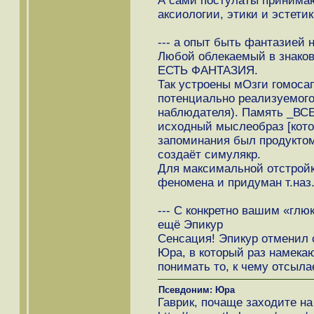
А сами постулаты принимаю
аксиологии, этики и эстетик
--- а опыт быть фантазией 
Любой облекаемый в знаков
ЕСТЬ ФАНТАЗИЯ.
Так устроены мОзги гомосап
потенциально реализуемог
наблюдателя). Память _В
исходный мыслеобраз [кото
запоминания был продуктом
создаёт симулякр.
Для максимальной отстройк
феномена и придуман т.наз.
--- С конкретно вашим «глю
ещё Эпикур
Сенсация! Эпикур отменил 
Юра, в который раз намека
понимать то, к чему отсыла
Псевдоним: Юра
Гаврик, почаще заходите на