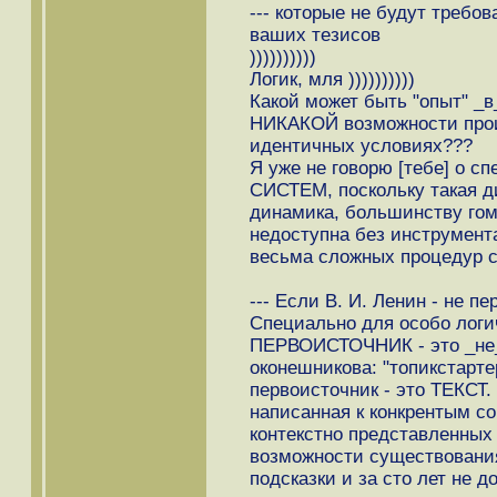
--- которые не будут требо
ваших тезисов
))))))))))
Логик, мля ))))))))))
Какой может быть "опыт" _в
НИКАКОЙ возможности прои
идентичных условиях???
Я уже не говорю [тебе] 
СИСТЕМ, поскольку такая д
динамика, большинству гом
недоступна без инструмент
весьма сложных процедур с
--- Если В. И. Ленин - не 
Специально для особо лог
ПЕРВОИСТОЧНИК - это _не_ч
оконешникова: "топикстартер 
первоисточник - это ТЕКСТ
написанная к конкрентым с
контекстно представленных
возможности существования
подсказки и за сто лет не 