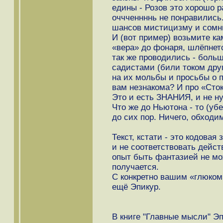
едины - Розов это хорошо 
оччченнннь не понравились.
шансов мистицизму и сомн
И (вот пример) возьмите ка
«вера» до фонаря, шлёпнет
так же проводились - боль
садистами (били током дру
на их мольбы и просьбы о п
вам незнакома? И про «Сто
Это и есть ЗНАНИЯ, и не ну
Что же до Ньютона - то (уб
до сих пор. Ничего, обходи
Текст, кстати - это кодова
и не соответствовать дейст
опыт быть фантазией не мож
получается.
С конкретно вашим «глюком
ещё Эпикур.
В книге "Главные мысли" Э