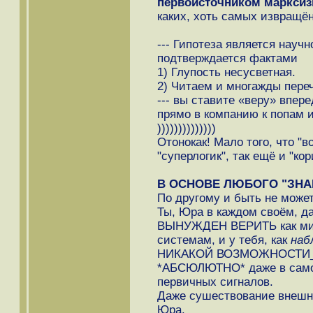
первоисточником маркси
каких, хоть самых извращё
--- Гипотеза является науч
подтверждается фактами
1) Глупость несусветная.
2) Читаем и многажды переч
--- вы ставите «веру» впер
прямо в компанию к попам 
))))))))))))))
Отонокак! Мало того, что "в
"суперлогик", так ещё и "кор
В ОСНОВЕ ЛЮБОГО "ЗНА
По другому и быть не может
Ты, Юра в каждом своём, д
ВЫНУЖДЕН ВЕРИТЬ как ми
системам, и у тебя, как
наб
НИКАКОЙ ВОЗМОЖНОСТИ_
*АБСЮЛЮТНО* даже в само
первичных сигналов.
Даже сушествование внешн
Юра.