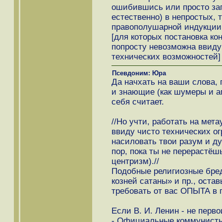
ошибившись или просто за
естественно) в непростых,
правополушарной индукции,
[для которых постановка ко
попросту невозможна ввиду
технических возможностей]
Псевдоним: Юра
Да начхать на ваши слова,
и знающие (как шумеры и ам
себя считает.
//Но учти, работать на мет
ввиду чисто технических о
насиловать твои разум и ду
пор, пока ты не перерастё
центризм).//
Подобные религиозные бред
козней сатаны» и пр., остав
требовать от вас ОПЫТА в 
Если В. И. Ленин - не перво
- Официальные коммунисты 