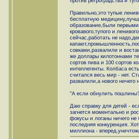
против ретроградства и туг
Правильно,это тупые ленив
бесплатную медицину,лучше
образование,были первыми 
кровавого,тупого и ленивог
сейчас,работать не надо,де
капают,промышленность,по
совками,развалили и воста
же доллары килотоннами тек
сортов пива и 100 сортов к
интеллегенты. Колбаса есть
считался весь мир - нет. С
развалили,а нового ничего 
"А если обнулить пошлины?
Даю справку для детей - е
загнется моментально и ро
фокусы и логаны ничего не 
последняя конкуренция. Хот
миллиона - вперед,уничтож