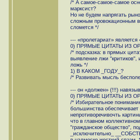
/* А самое-самое-самое осно
марксист?
Но не будем напрягать рын
сложным провокационным во
сломется */
--- «пролетариат» являетс
0) ПРЯМЫЕ ЦИТАТЫ ИЗ О
/* подсказка: в прямых цитат
выявление лжи "критиков",
ложь */
1) В КАКОМ _ГОДУ_?
/* Развивать мысль бесполез
--- он «должен» (!!!) навяз
0) ПРЯМЫЕ ЦИТАТЫ ИЗ О
/* Избирательное понимани
большинства обеспечивает
непротиворечивочть картины
что в главном коллективно
"гражданское общество", по
_исключительно_ __СОБСТ
в надмоске жесткий спазм. *