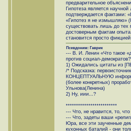
предварительное объяснени
Гипотеза является научной 
подтверждается фактами: «Hy
«Гипотез я не измышляю» (
существовать лишь до тех п
достоверным фактам опыта,
становится просто фикцией
Псевдоним: Гаврик
--- В. И. Ленин «Что такое 
против социал-демократов?
1) Ожидались цитаты из [
/* Подсказка: первоисточни
КОНЦЕПТУАЛЬНУЮ информац
(более конкретных) прорабо
Ульнова(Ленина)
2) Ну, иии...?
*************************
--- Что, не нравится, то, чт
--- Что, задеты ваши «рели
Юра, все эти заученные де
кухонных баталий - они тол