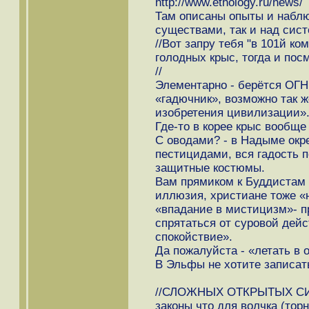
http://www.ethology.ru/news/
Там описаны опыты и наблю
существами, так и над сис
//Вот запру тебя "в 101й ко
голодных крыс, тогда и пос
//
Элементарно - берётся ОГН
«гадючник», возможно так ж
изобретения цивилизации»
Где-то в корее крыс вообще 
С оводами? - в Надыме окр
пестицидами, вся гадость п
защитные костюмы.
Вам прямиком к Буддистам - 
иллюзия, христиане тоже «н
«впадание в мистицизм»- п
спрятаться от суровой дей
спокойствие».
Да пожалуйста - «летать в 
В Эльфы не хотите записат
//СЛОЖНЫХ ОТКРЫТЫХ СИ
законы что для волчка (тор