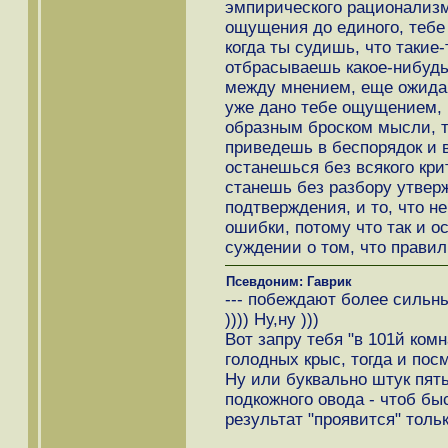
эмпирического рационализм
ощущения до единого, тебе 
когда ты судишь, что такие
отбрасываешь какое-нибудь
между мнением, еще ожида
уже дано тебе ощущением, 
образным броском мысли, 
приведешь в беспорядок и в
останешься без всякого кри
станешь без разбору утверж
подтверждения, и то, что не
ошибки, потому что так и о
суждении о том, что правил
Псевдоним: Гаврик
--- побеждают более сильн
)))) Ну,ну )))
Вот запру тебя "в 101й комн
голодных крыс, тогда и пос
Ну или буквально штук пят
подкожного овода - чтоб бы
результат "проявится" тольк