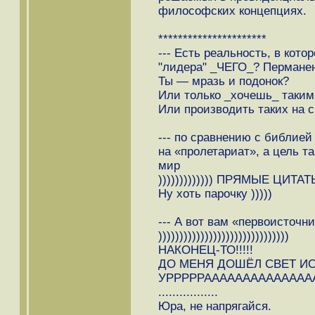
философских концепциях.
**********************
--- Есть реальность, в кот
"лидера" _ЧЕГО_? Перманен
Ты — мразь и подонок?
Или только _хочешь_ таким
Или производить таких на с
--- по сравнению с библией
на «пролетариат», а цель та
мир
))))))))))))) ПРЯМЫЕ ЦИТ
Ну хоть парочку )))))
--- А вот вам «первоисточни
)))))))))))))))))))))))))))))))
НАКОНЕЦ-ТО!!!!!
ДО МЕНЯ ДОШЁЛ СВЕТ ИСТИНЫ
УРРРРРААААААААААААААААА!!!!!!
.................
Юра, не напрягайся.