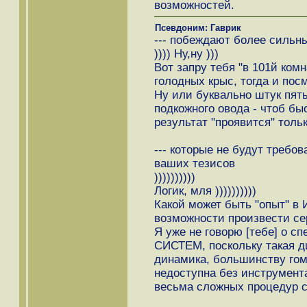
возможностей.
Псевдоним: Гаврик
--- побеждают более сильн
)))) Ну,ну )))
Вот запру тебя "в 101й комн
голодных крыс, тогда и пос
Ну или буквально штук пят
подкожного овода - чтоб бы
результат "проявится" тольк
--- которые не будут требо
ваших тезисов
))))))))))
Логик, мля ))))))))))
Какой может быть "опыт" в
возможности произвести се
Я уже не говорю [тебе] 
СИСТЕМ, поскольку такая д
динамика, большинству гом
недоступна без инструмент
весьма сложных процедур с