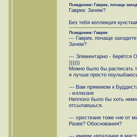
Псевдоним: Гаврик, почаще заход
Гаврик: Зачем?
Без тебя коллекция кунстка
Псевдоним: Гаврик
--- Гаврик, почаще заходите
Зачем?
--- Элементарно - берётся 
))))))
Можно было бы расписать ту
я лучше просто поулыбаюсь))
--- Вам прямиком к Буддиста
- иллюзия
Неплохо было бы хоть немно
отсылаешься.
--- христиане тоже «не от м
Разве? Обоснования?
--- имеем «впадание в мис