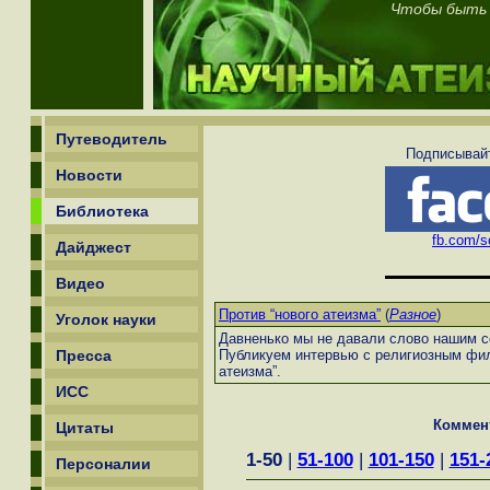
Чтобы быть 
Путеводитель
Подписывайт
Новости
Библиотека
fb.com/sc
Дайджест
Видео
Против “нового атеизма”
(
Разное
)
Уголок науки
Давненько мы не давали слово нашим со
Пресса
Публикуем интервью с религиозным фи
атеизма”.
ИСС
Коммен
Цитаты
1-50
|
51-100
|
101-150
|
151-
Персоналии