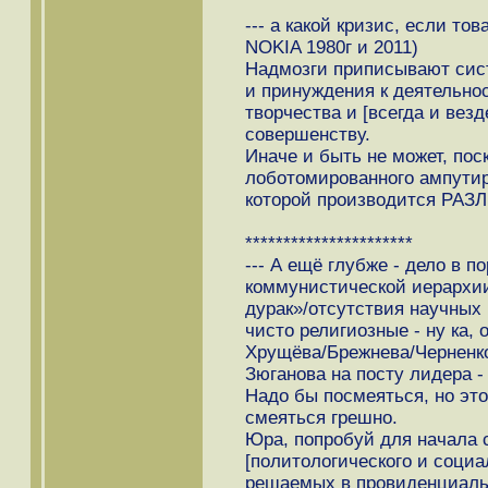
--- а какой кризис, если то
NOKIA 1980г и 2011)
Надмозги приписывают с
и принуждения к деятельнос
творчества и [всегда и вез
совершенству.
Иначе и быть не может, пос
лоботомированного ампутиро
которой производится РАЗ
**********************
--- А ещё глубже - дело в 
коммунистической иерархии
дурак»/отсутствия научных 
чисто религиозные - ну ка,
Хрущёва/Брежнева/Черненко
Зюганова на посту лидера -
Надо бы посмеяться, но это
смеяться грешно.
Юра, попробуй для начала 
[политологического и социа
решаемых в провиденциаль