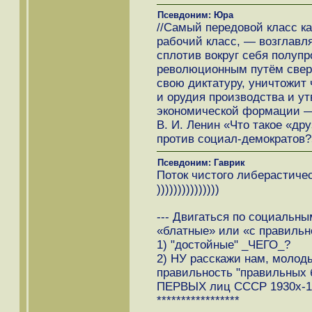
Псевдоним: Юра
//Самый передовой класс к
рабочий класс, — возглавл
сплотив вокруг себя полуп
революционным путём сверг
свою диктатуру, уничтожит 
и орудия производства и у
экономической формации — 
В. И. Ленин «Что такое «др
против социал-демократов?
Псевдоним: Гаврик
Поток чистого либерастиче
)))))))))))))))
--- Двигаться по социальн
«блатные» или «с правильн
1) "достойные" _ЧЕГО_?
2) НУ расскажи нам, молод
правильность "правильных 
ПЕРВЫХ лиц СССР 1930х-1
*****************