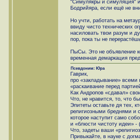
"Симулякры и симуляция" и
Бодрийяра, если ещё не вн
Но учти, работать на метау
ввиду чисто технических о
насиловать твои разум и ду
пор, пока ты не перерастё
ПыСы. Это не объявление ко
временная демаркация пред
Псевдоним: Юра
Гаврик,
про «закладывание» всеми 
«раскаивание перед партие
Как Андропов «сдавал» сво
Что, не нравится, то, что б
Эпитеты оставьте дя тех, к
религиозными бреднями и с
которое наступит само собо
и «блюсти чистоту идеи» - 
Что, задеты ваши «религио
Привыкайте, в науке с догм