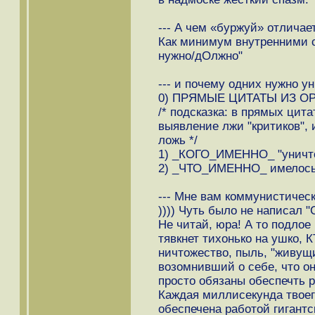
--- А чем «буржуй» отличает
Как минимум внутренними с
нужно/дОлжно"
--- и почему одних нужно у
0) ПРЯМЫЕ ЦИТАТЫ ИЗ О
/* подсказка: в прямых цитат
выявление лжи "критиков",
ложь */
1) _КОГО_ИМЕННО_ "уничт
2) _ЧТО_ИМЕННО_ имелось 
--- Мне вам коммунистичес
)))) Чуть было не написал "
Не читай, юра! А то подлое
тявкнет тихонько на ушко
ничтожество, пыль, "живущ
возомнивший о себе, что он
просто обязаны обеспечть 
Каждая миллисекунда твоег
обеспечена работой гигант