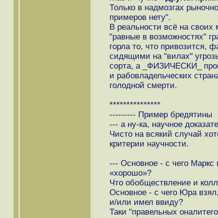
Только в надмозгах рыночн
примеров нету".
В реальности всё на своих 
"равные в возможностях" гр
горла то, что привозится, 
сидящими на "вилах" угроз
сорта, а _ФИЗИЧЕСКИ_ прои
и рабовладельческих страна
голодной смерти.
***************
--------- Пример бредятины
--- а ну-ка, научное доказат
Чисто на всякий случай хо
критерии научности.
--- Основное - с чего Маркс
«хорошо»?
Что обобществление и колл
Основное - с чего Юра вз
и/или имел ввиду?
Таки "правельных оналитего