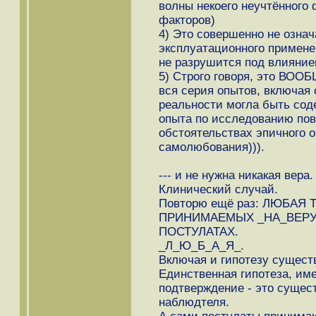
волны некоего неучтённого 
факторов)
4) Это совершенно не означ
эксплуатационного применен
не разрушится под влияние
5) Строго говоря, это ВОО
вся серия опытов, включая 
реальности могла быть со
опыта по исследованию пов
обстоятельствах эпичного о
самолюбования))).
--- и не нужна никакая вера.
Клинический случай.
Повторю ещё раз: ЛЮБАЯ
ПРИНИМАЕМЫХ _НА_ВЕРУ
ПОСТУЛАТАХ.
_Л_Ю_Б_А_Я_.
Включая и гипотезу сущест
Единственная гипотеза, им
подтверждение - это сущес
наблюдтеля.