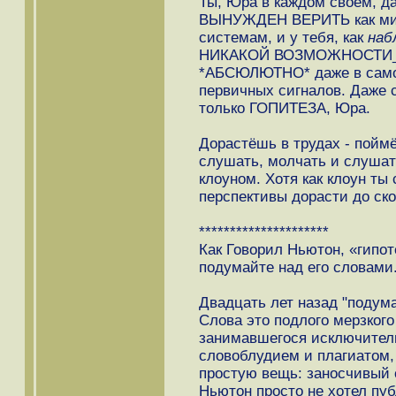
Ты, Юра в каждом своём, д
ВЫНУЖДЕН ВЕРИТЬ как ми
системам, и у тебя, как
наб
НИКАКОЙ ВОЗМОЖНОСТИ_
*АБСЮЛЮТНО* даже в само
первичных сигналов. Даже 
только ГОПИТЕЗА, Юра.
Дорастёшь в трудах - поймё
слушать, молчать и слушат
клоуном. Хотя как клоун ты 
перспективы дорасти до ск
*********************
Как Говорил Ньютон, «гипо
подумайте над его словами
Двадцать лет назад "подума
Слова это подлого мерзкого
занимавшегося исключител
словоблудием и плагиатом,
простую вещь: заносчивый 
Ньютон просто не хотел пу