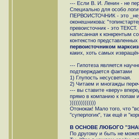
--- Если В. И. Ленин - не 
Специально для особо лог
ПЕРВОИСТОЧНИК - это _не_ч
оконешникова: "топикстартер 
превоисточник - это ТЕКСТ
написанная к конкрентым с
контекстно представленных
первоисточником маркси
каких, хоть самых извращё
--- Гипотеза является науч
подтверждается фактами
1) Глупость несусветная.
2) Читаем и многажды переч
--- вы ставите «веру» впер
прямо в компанию к попам 
))))))))))))))
Отонокак! Мало того, что "в
"суперлогик", так ещё и "кор
В ОСНОВЕ ЛЮБОГО "ЗНА
По другому и быть не может