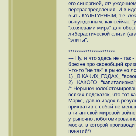
его синергией, отчуждением
перераспределения. И в ид
быть КУЛЬТУРНЫМ, т.е.
по
вынужденным, как сейчас 
"хозяевами мира" для обес
либерастической слизи (ага
"элиты".
**********************
--- Ну, и что здесь не - та
брехне про «всеобщий криз
Что-то "не так" в рыночно 
1) _В КАКИХ_ГОДАХ_ "всео
2) _КАКОГО_ "капитализма"
/* Нерыночнолоботомирован
всяких подсказок, что тот 
Маркс, давно издох в резуль
прихватив с собой не мень
в гигантской мировой войне
у рыночно лоботомированног
моска, в которой производ
понятий*/