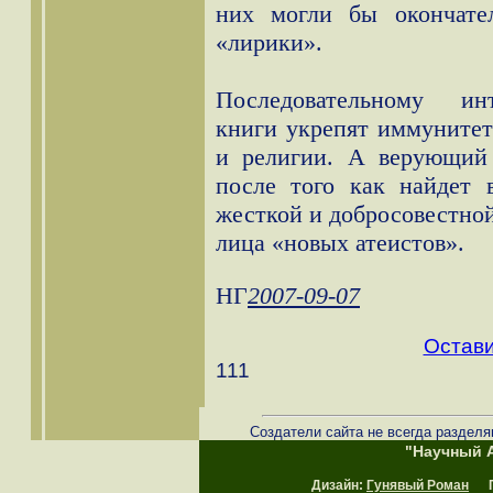
них могли бы окончате
«лирики».
Последовательному инт
книги укрепят иммунитет
и религии. А верующий 
после того как найдет 
жесткой и добросовестной
лица «новых атеистов».
НГ
2007-09-07
Остави
111
Создатели сайта не всегда разделя
"Научный А
Дизайн:
Гунявый Роман
Пр