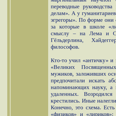
переводные руководства
делам». А у гуманитариев
эгрегоры». По форме они
за которые в школе «л
смыслу – на Лема и Ст
Гёльдерлина, Хайдегг
философов.
Кто-то учил «античку» и 
«Великих Посвященны
мужиков, заложивших ос
предпочитали искать аб
напоминающих науку, а 
удаленных. Возродился
крестились. Иные налегли
Конечно, это схема. Ест
«физиков» и «лириков»: 