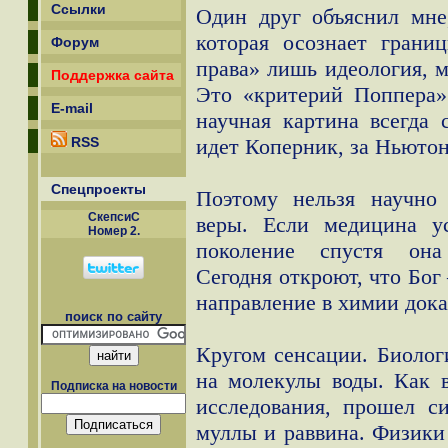
Ссылки
Один друг объяснил мне,
которая осознает грани
Форум
права» лишь идеология, м
Поддержка сайта
Это «критерий Поппера»
E-mail
научная картина всегда 
RSS
идет Коперник, за Ньютон
Спецпроекты
Поэтому нельзя научно 
СкепсиС
веры. Если медицина у
Номер 2.
поколение спустя она
Сегодня откроют, что Бог 
направление в химии докаж
поиск по сайту
Кругом сенсации. Биолог
на молекулы воды. Как 
Подписка на новости
исследования, прошел с
муллы и раввина. Физики 