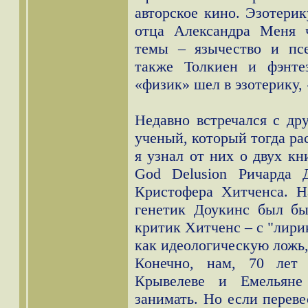
авторское кино. Эзотери
отца Александра Меня 
темы – язычество и псе
также Толкиен и фэнте
«физик» шел в эзотерику,
Недавно встречался с др
ученый, который тогда ра
я узнал от них о двух кн
God Delusion Ричарда 
Кристофера Хитченса. Н
генетик Доукинс был бы
критик Хитченс – с "лири
как идеологическую ложь
Конечно, нам, 70 лет
Крывелеве и Емельяне
занимать. Но если переве