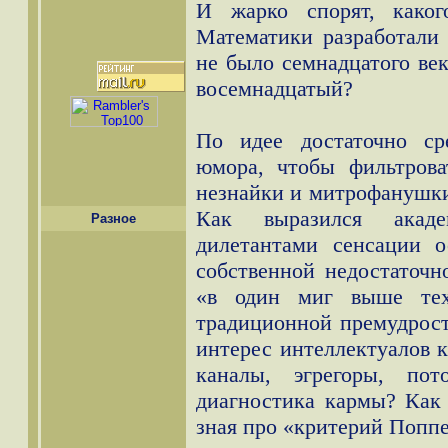
И жарко спорят, каког
Математики разработали
не было семнадцатого ве
восемнадцатый?
По идее достаточно ср
юмора, чтобы фильтрова
незнайки и митрофанушки 
Как выразился акаде
Разное
дилетантами сенсации 
собственной недостаточн
«в один миг выше тех
традиционной премудрос
интерес интеллектуалов к
каналы, эгрегоры, пот
диагностика кармы? Как 
зная про «критерий Попп