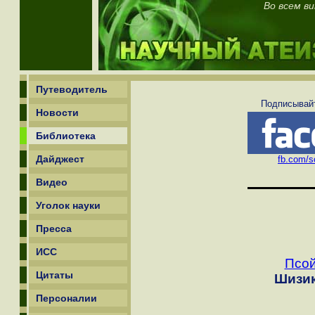
Во всем ви
Путеводитель
Подписывайт
Новости
Библиотека
Дайджест
fb.com/sc
Видео
Уголок науки
Пресса
ИСС
Псой
Цитаты
Шизик
Персоналии