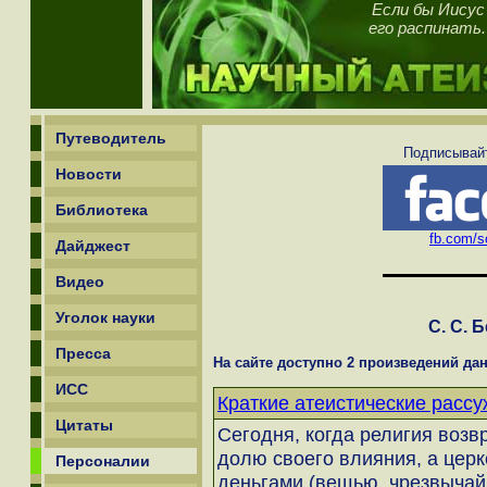
Если бы Иисус
его распинать.
Путеводитель
Подписывайт
Новости
Библиотека
fb.com/sc
Дайджест
Видео
Уголок науки
С. С. 
Пресса
На сайте доступно 2 произведений дан
ИСС
Краткие атеистические рассу
Цитаты
Cегодня, когда религия воз
долю своего влияния, а цер
Персоналии
деньгами (вещью, чрезвычай