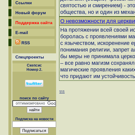
Ссылки
святостью и смирением) - эт
общества, но и один из меха
Новый форум
О невозможности для церкви
Поддержка сайта
На протяжении всей своей и
E-mail
боролась с проявлениями ма
с язычеством, искоренение е
RSS
понимания религии, запрет а
бы меры не принимала церко
Спецпроекты
– все равно магизм сохранял
Скепсиc
магические проявления каки
Номер 2.
что придают им устойчивост
111
поиск по сайту
Подписка на новости