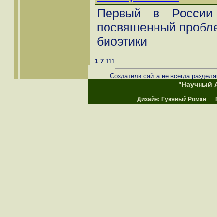
Первый в России 
посвященный пробле
биоэтики
1-7
111
Создатели сайта не всегда разделя
"Научный А
Дизайн:
Гунявый Роман
Пр