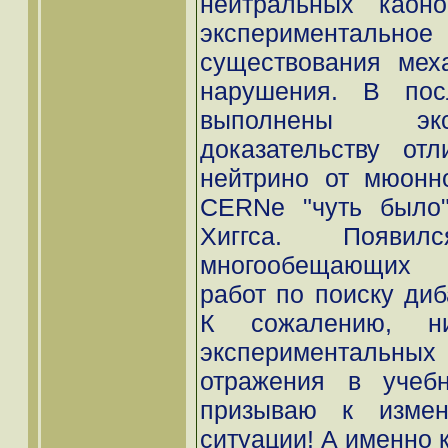
нейтральных каоно
экспериментально
существования мех
нарушения. В пос
выполнены эк
доказательству отл
нейтрино от мюонно
CERNe "чуть было"
Хиггса. Появи
многообещающих э
работ по поиску диб
К сожалению, н
экспериментальных
отражения в учебн
призываю к измен
ситуации! А именно к