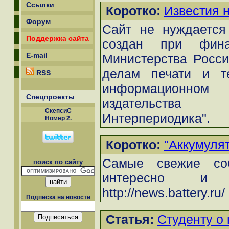
Ссылки
Коротко:
Известия 
Форум
Сайт не нуждается
Поддержка сайта
создан при фина
E-mail
Министерства Росси
делам печати и т
RSS
информационн
Спецпроекты
издательства
СкепсиС
Интерпериодика".
Номер 2.
Коротко:
"Аккумуля
Самые свежие со
поиск по сайту
интересно и 
http://news.battery.ru/
Подписка на новости
Статья:
Студенту о