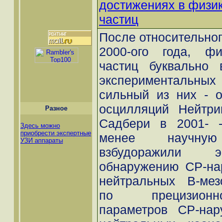
достижениях в физи
частиц
После относительног
2000-ого года, фи
частиц буквально 
экспериментальных 
сильный из них - о
осцилляций Нейтри
Разное
Садбери в 2001- -
Здесь можно
приобрести экспертные
менее научную 
УЗИ аппараты
взбудоражили э
обнаружению СР-на
нейтральных B-мез
по прецизионн
параметров СР-нар