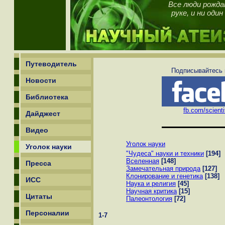
Все люди рожда
руке, и ни оди
Путеводитель
Подписывайтесь н
Новости
Библиотека
fb.com/scienti
Дайджест
Видео
Уголок науки
Уголок науки
"Чудеса" науки и техники
[194]
Вселенная
[148]
Пресса
Замечательная природа
[127]
Клонирование и генетика
[138]
ИСС
Наука и религия
[45]
Научная критика
[15]
Цитаты
Палеонтология
[72]
Персоналии
1-7