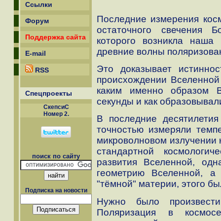
Ссылки
Последние измерения косм
Форум
остаточного свечения Б
Поддержка сайта
которого возникла наша 
древние волны поляризова
E-mail
Это доказывает истиннос
RSS
происхождении Вселенной 
каким именно образом 
Спецпроекты
секунды и как образовывал
СкепсиС
Номер 2.
В последние десятилети
точностью измеряли темп
микроволновом излучении к
стандартной космологич
поиск по сайту
развития Вселенной, одн
геометрию Вселенной, а
"тёмной" материи, этого бы
Подписка на новости
Нужно было произвести
Поляризация в космо