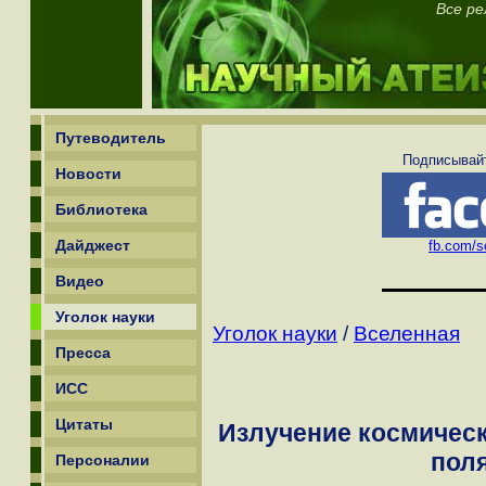
Все ре
Путеводитель
Подписывайт
Новости
Библиотека
Дайджест
fb.com/sc
Видео
Уголок науки
Уголок науки
/
Вселенная
Пресса
ИСС
Цитаты
Излучение космичес
пол
Персоналии