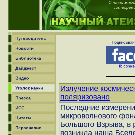
С того моме
сотворени
Путеводитель
Подписывайт
Новости
Библиотека
fb.com/sc
Дайджест
Видео
Излучение космичес
Уголок науки
поляризовано
Пресса
Последние измерени
ИСС
микроволнового фона
Цитаты
Большого Взрыва, в 
Персоналии
возникла наша Вселен