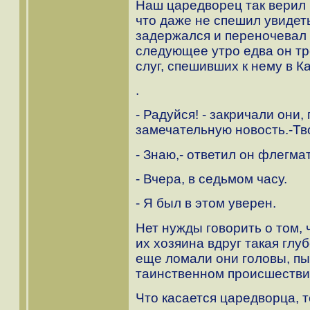
Наш царедворец так верил 
что даже не спешил увидеть
задержался и переночевал 
следующее утро едва он тро
слуг, спешивших к нему в К
.
- Радуйся! - закричали они,
замечательную новость.-Тв
- Знаю,- ответил он флегма
- Вчера, в седьмом часу.
- Я был в этом уверен.
Нет нужды говорить о том, ч
их хозяина вдруг такая глу
еще ломали они головы, пы
таинственном происшествии
Что касается царедворца, т