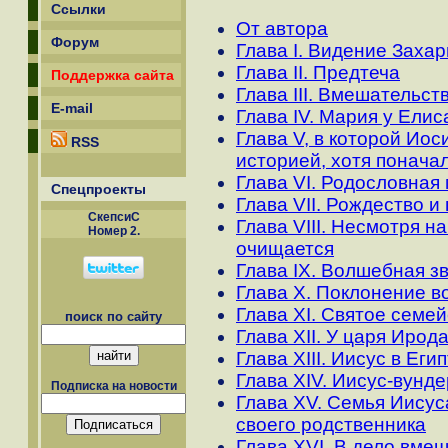
Ссылки
От автора
Форум
Глава I. Видение Заха
Глава II. Предтеча
Поддержка сайта
Глава III. Вмешательст
E-mail
Глава IV. Мария у Ели
Глава V, в которой Иос
RSS
историей, хотя понача
Глава VI. Родословная
Спецпроекты
Глава VII. Рождество и
СкепсиС
Глава VIII. Несмотря н
Номер 2.
очищается
Глава IX. Волшебная з
Глава X. Поклонение в
Глава XI. Святое семей
поиск по сайту
Глава XII. У царя Ирод
Глава XIII. Иисус в Еги
Глава XIV. Иисус-вунд
Подписка на новости
Глава XV. Семья Иисус
своего родственника
Глава XVI. В дело вме