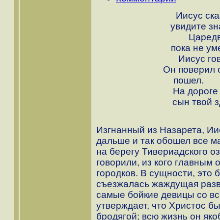
Иисус ска
увидит
Царедв
пока 
Иисус го
Он поверил с
п
На дороге 
сын
Изгнанный из Назарета, Иис
дальше и так обошел все м
на берегу Тивериадского о
говорили, из кого главным
городков. В сущности, это 
съезжалась жаждущая развл
самые бойкие девицы со вс
утверждает, что Христос 
бродягой; всю жизнь он яко