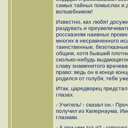
самых тайных помыслах и д
волшебником!
Известно, ках любят досуж
раздувать и преувеличиват
россказням наивных прови
многих в несравненного ис
таинственные, безотказные
общем, хотя бывший плотни
сколько-нибудь выдающегос
славу знаменитого врачева
право: ведь он в конце кон
родился от голубя, тебе уж
Итак, царедворец предстал
глазах.
- Учитель! - сказал он.- Пр
получил из Капернаума. Ии
глазами.
- А при чем тут я? - спроси