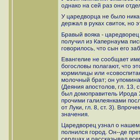
однако на сей раз они отде
У царедворца не было ник
держал в руках свиток, но э
Бравый вояка - царедворец 
получил из Капернаума пис
говорилось, что сын его за
Евангелие не сообщает им
богословы полагают, что э
кормилицы или «совоспитан
молочный брат; он упомина
(Деяния апостолов, гл. 13, с
был домоправитель Ирода Х
прочими галилеянками пос
от Луки, гл. 8, ст. 3). Впро
значения.
Царедворец узнал о нашем 
полнился город. Он--де пре
сердцах и рассказывал все