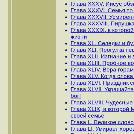
Глава XXXV. Иисус обз
Глава XXXVI. Семья по
Глава XXXVII. Усмирен
Глава XXXVIII. Пирушк
Глава XXXIX, в которой
жизни
Глава XL. Селедки и бул
Глава ХLI. Прогулка п
Глава ХLII. Изгнание 
Глава XLIII. Пробное в
Глава ХLIV. Вера гора
Глава ХLV. Когда слова
Глава ХLVI. Праздник 
Глава ХLVII. Украшайт
бог!
Глава ХLVIII. Чудесны
Глава ХLIX, в которой
своей семье
Глава L. Великое слов
Глава LI. Умирает хоро