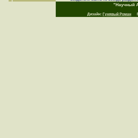
"Научный А
Дизайн:
Гунявый Роман
Пр