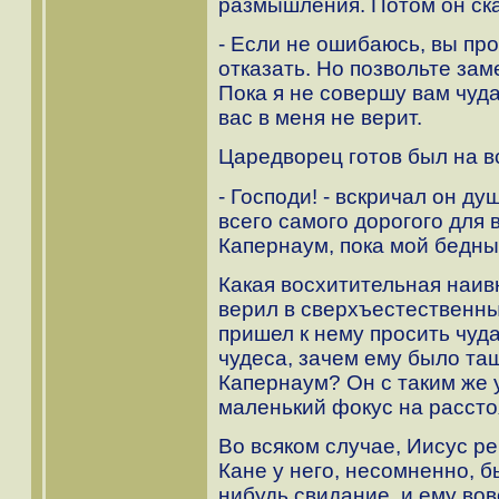
размышления. Потом он ска
- Если не ошибаюсь, вы прос
отказать. Но позвольте зам
Пока я не совершу вам чуда
вас в меня не верит.
Царедворец готов был на в
- Господи! - вскричал он 
всего самого дорогого для 
Капернаум, пока мой бедны
Какая восхитительная наив
верил в сверхъестественны
пришел к нему просить чуда
чудеса, зачем ему было та
Капернаум? Он с таким же 
маленький фокус на рассто
Во всяком случае, Иисус ре
Кане у него, несомненно, б
нибудь свидание, и ему вов