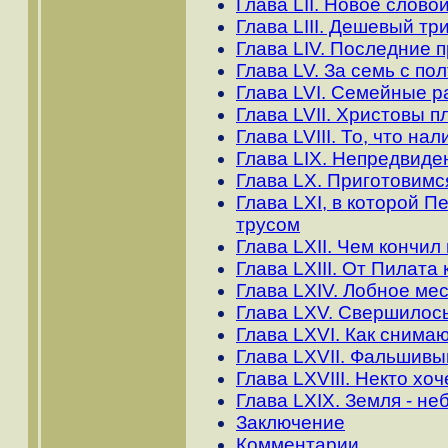
Глава LII. Новое слов
Глава LIII. Дешевый т
Глава LIV. Последние 
Глава LV. За семь с по
Глава LVI. Семейные р
Глава LVII. Христовы п
Глава LVIII. То, что на
Глава LIX. Непредвиде
Глава LX. Приготовимс
Глава LXI, в которой 
трусом
Глава LXII. Чем кончи
Глава LXIII. От Пилата
Глава LXIV. Лобное ме
Глава LXV. Свершилос
Глава LXVI. Как снимаю
Глава LXVII. Фальшивы
Глава LXVIII. Некто хо
Глава LXIX. Земля - н
Заключение
Комментарии