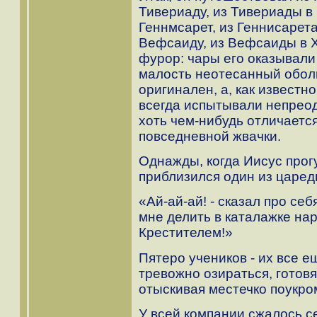
Тивериаду, из Тивериады в 
Геннмсарет, из Геннисарета
Вефсаиду, из Вефсаиды в 
фурор: чары его оказывали
малость неотесанный обол
оригинален, а, как извест
всегда испытывали непреод
хоть чем-нибудь отличается
повседневной жвачки.
Однажды, когда Иисус прогу
приблизился один из царед
«Ай-ай-ай! - сказал про се
мне делить в каталажке на
Крестителем!»
Пятеро учеников - их все е
тревожно озираться, готовя
отыскивая местечко поукро
У всей компании сжалось с