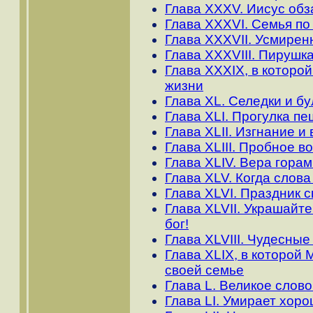
Глава XXXV. Иисус обз
Глава XXXVI. Семья по
Глава XXXVII. Усмирен
Глава XXXVIII. Пирушк
Глава XXXIX, в которой
жизни
Глава XL. Селедки и бул
Глава ХLI. Прогулка п
Глава ХLII. Изгнание 
Глава XLIII. Пробное в
Глава ХLIV. Вера гора
Глава ХLV. Когда слова
Глава ХLVI. Праздник 
Глава ХLVII. Украшайт
бог!
Глава ХLVIII. Чудесны
Глава ХLIX, в которой
своей семье
Глава L. Великое слов
Глава LI. Умирает хоро