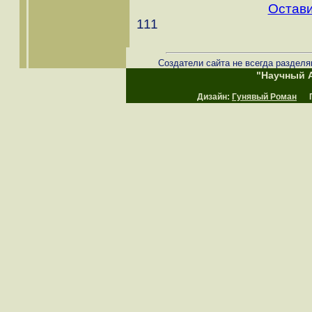
Остави
111
Создатели сайта не всегда разделя
"Научный А
Дизайн:
Гунявый Роман
Пр