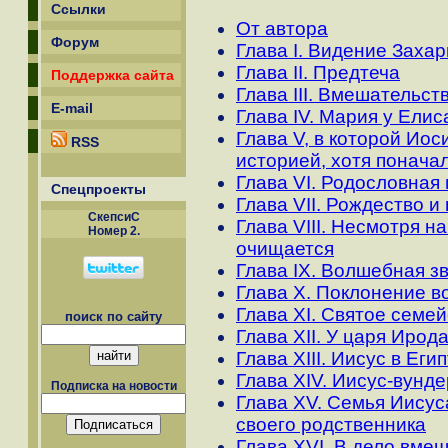
Ссылки
От автора
Форум
Глава I. Видение Заха
Глава II. Предтеча
Поддержка сайта
Глава III. Вмешательст
E-mail
Глава IV. Мария у Ели
Глава V, в которой Иос
RSS
историей, хотя понача
Глава VI. Родословная
Спецпроекты
Глава VII. Рождество и
СкепсиС
Глава VIII. Несмотря н
Номер 2.
очищается
Глава IX. Волшебная з
Глава X. Поклонение в
Глава XI. Святое семей
поиск по сайту
Глава XII. У царя Ирод
Глава XIII. Иисус в Еги
Глава XIV. Иисус-вунд
Подписка на новости
Глава XV. Семья Иисус
своего родственника
Глава XVI. В дело вме