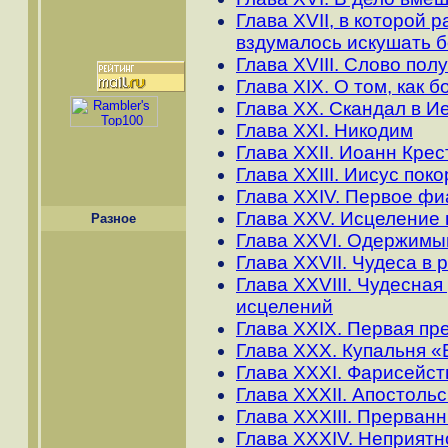
Глава XVII, в которой 
вздумалось искушать б
Глава XVIII. Слово по
Глава XIX. О том, как б
Глава XX. Скандал в 
Глава XXI. Никодим
Глава XXII. Иоанн Крес
Глава XXIII. Иисус пок
Глава XXIV. Первое фи
Глава XXV. Исцеление 
Разное
Глава XXVI. Одержимы
Глава XXVII. Чудеса в 
Глава XXVIII. Чудесна
исцелений
Глава XXIX. Первая пр
Глава XXX. Купальня 
Глава XXXI. Фарисейс
Глава XXXII. Апостоль
Глава XXXIII. Прерван
Глава XXXIV. Неприятн