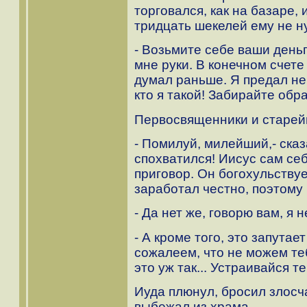
торговался, как на базаре, 
тридцать шекелей ему не н
- Возьмите себе ваши деньг
мне руки. В конечном счете 
думал раньше. Я предал нев
кто я такой! Забирайте обр
Первосвященники и старей
- Помилуй, милейший,- сказ
спохватился! Иисус сам се
приговор. Он богохульствуе
заработал честно, поэтому 
- Да нет же, говорю вам, я не
- А кроме того, это запута
сожалеем, что не можем те
это уж так... Устраивайся т
Иуда плюнул, бросил злосч
выбежал из храма.