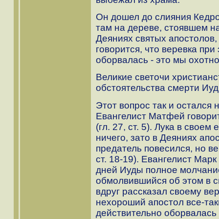
Он дошел до слияния Кедро
там на дереве, стоявшем на
Деяниях святых апостолов,
говорится, что веревка при
оборвалась - это мы охотно
Великие светочи христиан
обстоятельства смерти Иуд
Этот вопрос так и остался
Евангелист Матфей говорит
(гл. 27, ст. 5). Лука в свое
ничего, зато в Деяниях апо
предатель повесился, но ве
ст. 18-19). Евангелист Мар
дней Иуды полное молчание
обмолвившийся об этом в с
вдруг рассказал своему ве
нехороший апостол все-так
действительно оборвалась