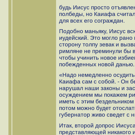
будь Иисус просто отъявл
полбеды, но Каиафа считал
для всех его сограждан.
Подобно маньяку, Иисус вс
иудейский. Это могло рано 
сторону толпу зевак и вызв
римляне не преминули бы в
чтобы учинить новое избие
побежденных новой данью.
«Надо немедленно осудить
Каиафа сам с собой. - Он 
нарушал наши законы и зас
осуждением мы покажем рим
иметь с этим бездельником 
потом можно будет отослать
губернатор живо сведет с н
Итак, второй допрос Иисус
представляющей никакого 