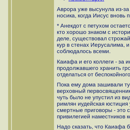
Аврора уже высунула из-за 
носика, когда Иисус вновь
* Анекдот с петухом остает
кто хорошо знаком с истор
деле, существовал строжай
кур в стенах Иерусалима, и
соблюдалось всеми.
Каиафа и его коллеги - за
продолжавшего хранить гр
отделаться от беспокойног
Пока ему дома зашивали ту
верховный первосвященник
чуть было не упустил из ви
римлян иудейская юстиция 
смертные приговоры - это 
привилегией наместников к
Надо сказать, что Каиафа 