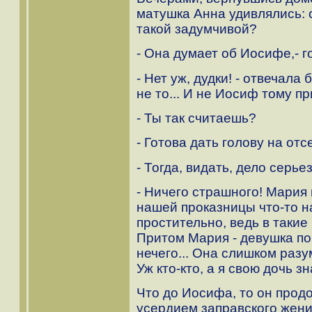
матушка Анна удивлялись: с
такой задумчивой?
- Она думает об Иосифе,- г
- Нет уж, дудки! - отвечала
не то... И не Иосиф тому пр
- Ты так считаешь?
- Готова дать голову на отс
- Тогда, видать, дело серьез
- Ничего страшного! Мария 
нашей проказницы что-то на
простительно, ведь в такие
Притом Мария - девушка по
нечего... Она слишком разу
Уж кто-кто, а я свою дочь з
Что до Иосифа, то он прод
усердием заправского жени