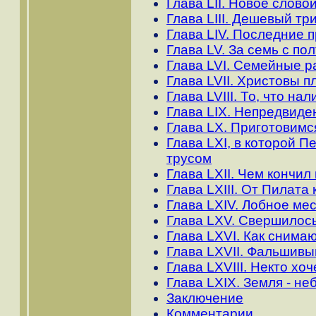
Глава LII. Новое слов
Глава LIII. Дешевый т
Глава LIV. Последние 
Глава LV. За семь с по
Глава LVI. Семейные р
Глава LVII. Христовы п
Глава LVIII. То, что на
Глава LIX. Непредвиде
Глава LX. Приготовимс
Глава LXI, в которой 
трусом
Глава LXII. Чем кончи
Глава LXIII. От Пилата
Глава LXIV. Лобное ме
Глава LXV. Свершилос
Глава LXVI. Как снимаю
Глава LXVII. Фальшивы
Глава LXVIII. Некто хо
Глава LXIX. Земля - н
Заключение
Комментарии