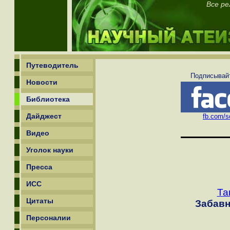
Все ре
Путеводитель
Подписывайт
Новости
Библиотека
Дайджест
fb.com/sc
Видео
Уголок науки
Пресса
ИСС
Та
Цитаты
Забавн
Персоналии