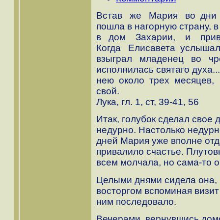
Встав же Мария во дни 
пошла в нагорную страну, 
в дом Захарии, и приве
Когда Елисавета услышал
взыграл младенец во ч
исполнилась святаго духа
нею около трех месяцев,
свой.
Лука, гл. 1, ст, 39-41, 56
Итак, голубок сделал свое д
недурно. Настолько недурн
дней Мария уже вполне отда
привалило счастье. Плутов
всем молчала, но сама-то о
Целыми днями сидела она, 
восторгом вспоминая визит 
ним последовало.
Вечерами, вернувшись дом