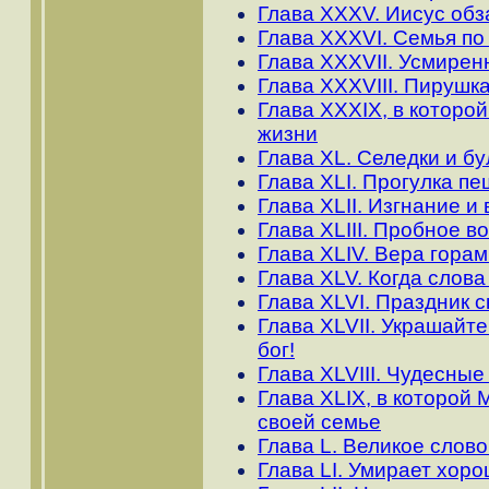
Глава XXXV. Иисус обз
Глава XXXVI. Семья по
Глава XXXVII. Усмирен
Глава XXXVIII. Пирушк
Глава XXXIX, в которой
жизни
Глава XL. Селедки и бул
Глава ХLI. Прогулка п
Глава ХLII. Изгнание 
Глава XLIII. Пробное в
Глава ХLIV. Вера гора
Глава ХLV. Когда слова
Глава ХLVI. Праздник 
Глава ХLVII. Украшайт
бог!
Глава ХLVIII. Чудесны
Глава ХLIX, в которой
своей семье
Глава L. Великое слов
Глава LI. Умирает хоро