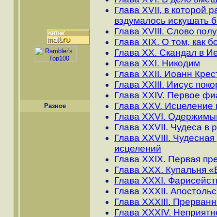
Глава XVII, в которой 
вздумалось искушать б
Глава XVIII. Слово по
Глава XIX. О том, как б
Глава XX. Скандал в 
Глава XXI. Никодим
Глава XXII. Иоанн Крес
Глава XXIII. Иисус пок
Глава XXIV. Первое фи
Глава XXV. Исцеление 
Разное
Глава XXVI. Одержимы
Глава XXVII. Чудеса в 
Глава XXVIII. Чудесна
исцелений
Глава XXIX. Первая пр
Глава XXX. Купальня 
Глава XXXI. Фарисейс
Глава XXXII. Апостоль
Глава XXXIII. Прерван
Глава XXXIV. Неприятн