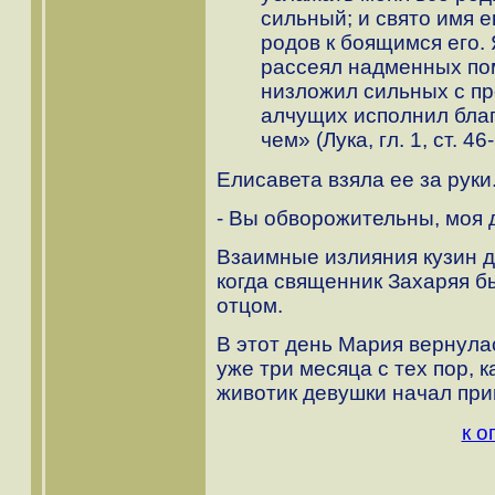
сильный; и свято имя е
родов к боящимся его.
рассеял надменных по
низложил сильных с пр
алчущих исполнил благ
чем» (Лука, гл. 1, ст. 46-
Елисавета взяла ее за руки
- Вы обворожительны, моя 
Взаимные излияния кузин дл
когда священник Захаряя б
отцом.
В этот день Мария вернулас
уже три месяца с тех пор, 
животик девушки начал при
к о