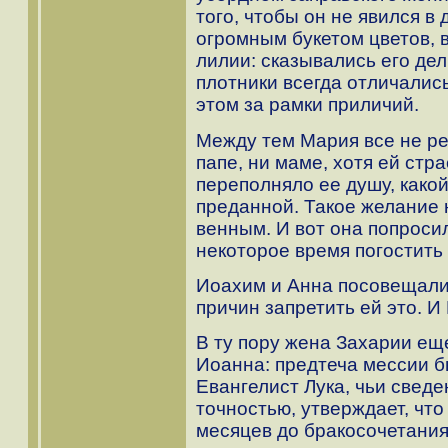
того, чтобы он не явился 
огромным букетом цветов, 
лилии: сказывались его дел
плотники всегда отличалис
этом за рамки приличий.
Между тем Мария все не ре
папе, ни маме, хотя ей стра
переполняло ее душу, како
преданной. Такое желание 
венным. И вот она попросил
некоторое время погостить
Иоахим и Анна посовещалис
причин запретить ей это. И
В ту пору жена Захарии ещ
Иоанна: предтеча мессии б
Евангелист Лука, чьи свед
точностью, утверждает, что
месяцев до бракосочетани