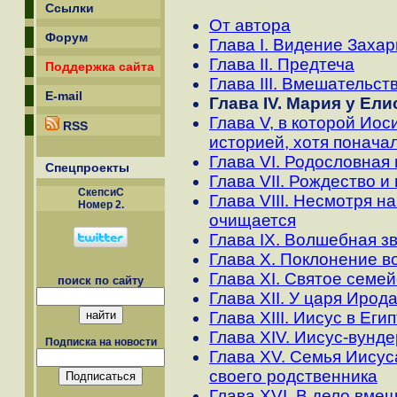
Ссылки
От автора
Форум
Глава I. Видение Заха
Глава II. Предтеча
Поддержка сайта
Глава III. Вмешательст
E-mail
Глава IV. Мария у Ел
Глава V, в которой Иос
RSS
историей, хотя понача
Глава VI. Родословная
Спецпроекты
Глава VII. Рождество и
СкепсиС
Глава VIII. Несмотря н
Номер 2.
очищается
Глава IX. Волшебная з
Глава X. Поклонение в
Глава XI. Святое семей
поиск по сайту
Глава XII. У царя Ирод
Глава XIII. Иисус в Еги
Глава XIV. Иисус-вунд
Подписка на новости
Глава XV. Семья Иисус
своего родственника
Глава XVI. В дело вме