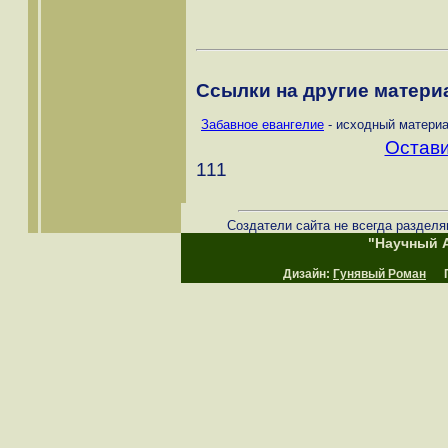
Ссылки на другие материа
Забавное евангелие
- исходный материа
Остави
111
Создатели сайта не всегда разделя
"Научный А
Дизайн:
Гунявый Роман
Пр