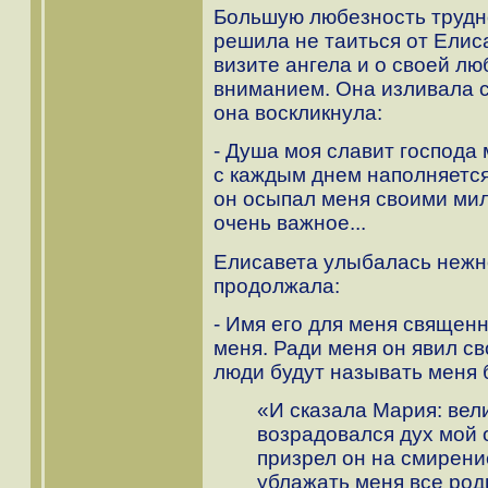
Большую любезность трудн
решила не таиться от Елис
визите ангела и о своей лю
вниманием. Она изливала с
она воскликнула:
- Душа моя славит господа 
с каждым днем наполняется
он осыпал меня своими мил
очень важное...
Елисавета улыбалась нежн
продолжала:
- Имя его для меня священн
меня. Ради меня он явил св
люди будут называть меня 
«И сказала Мария: вел
возрадовался дух мой о
призрел он на смирени
ублажать меня все род