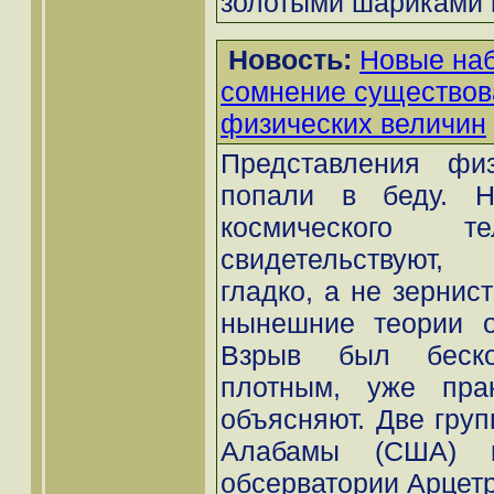
золотыми шариками в
Новость:
Новые наб
сомнение существов
физических величин
Представления фи
попали в беду. Н
космического те
свидетельствуют,
гладко, а не зернист
нынешние теории о
Взрыв был беско
плотным, уже прак
объясняют. Две груп
Алабамы (США) и
обсерватории Арцетри