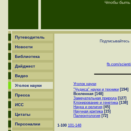
Чтобы быть 
Путеводитель
Подписывайтесь н
Новости
Библиотека
fb.com/scienti
Дайджест
Видео
Уголок науки
Уголок науки
"Чудеса" науки и техники
[194]
Вселенная
[148]
Пресса
Замечательная природа
[127]
Клонирование и генетика
[138]
ИСС
Наука и религия
[45]
Научная критика
[15]
Цитаты
Палеонтология
[72]
Персоналии
1-100
101-148