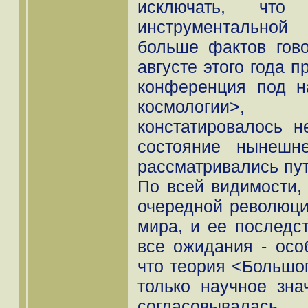
исключать, чт
инструментальной
больше фактов гово
августе этого года 
конференция под н
космологии>
констатировалось н
состояние нынешн
рассматривались пут
По всей видимости, 
очередной революци
мира, и ее последст
все ожидания - особ
что теория <Большо
только научное зна
согласовывалас