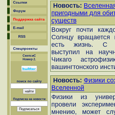
Ссылки
Новость:
Вселенная
Форум
пригодными для оби
существ
Поддержка сайта
E-mail
Вокруг почти кажд
Солнцу вращается п
RSS
есть жизнь. С т
Спецпроекты
выступил на науч
СкепсиС
Чикаго астрофиз
Номер 2.
вашингтонского инст
Новость:
Физики со
поиск по сайту
Вселенной
Физики из универ
Подписка на новости
провели экспериме
мнению, может слу