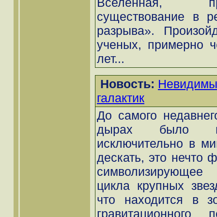
Вселенная, п
существование в ре
разрыва». Произой
ученых, примерно ч
лет...
Новость:
Невидимы
галактик
До самого недавнег
дырах было пр
исключительно в ми
дескать, это нечто 
символизирующее 
цикла крупных звез
что находится в з
гравитационного 