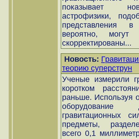
показывает но
астрофизики, подо
представления в
вероятно, могут 
скорректированы...
Новость:
Гравитаци
теорию суперструн
Ученые измерили г
коротком расстоян
раньше. Используя о
оборудование 
гравитационных си
предметы, раздел
всего 0,1 миллиметр