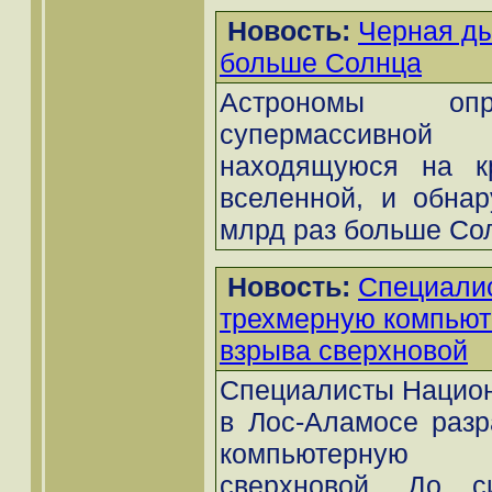
Новость:
Черная ды
больше Солнца
Астрономы опр
супермассивно
находящуюся на к
вселенной, и обнар
млрд раз больше Сол
Новость:
Cпециали
трехмерную компью
взрыва сверхновой
Специалисты Национ
в Лос-Аламосе разр
компьютерную 
сверхновой. До с