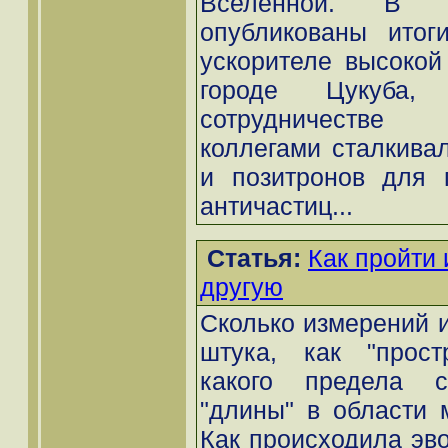
Вселенной. В 
опубликованы итог
ускорителе высокой 
городе Цукуба
сотрудничестве
коллегами сталкивал
и позитронов для 
античастиц...
Статья:
Как пройти 
другую
Сколько измерений и
штука, как "прост
какого предела с
"длины" в области 
Как происходила эв