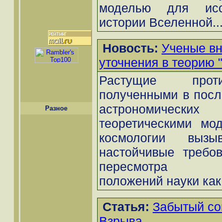
моделью для исс
истории Вселенной..
Новость:
Ученые в
уточнения в теорию 
Растущие прот
полученными в посл
астрономически
Разное
теоретическими мо
космологии выз
настойчивые требов
пересмотра фу
положений науки как 
Статья:
Забытый со
Взрыва