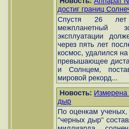
Новость:
Аппарат N
достиг границ Солне
Спустя 26 лет 
межпланетный 
эксплуатации долж
через пять лет посл
космос, удалился на 
превышающее диста
и Солнцем, поста
мировой рекорд...
Новость:
Измерена 
дыр
По оценкам ученых,
"черных дыр" состав
миллиарда солне