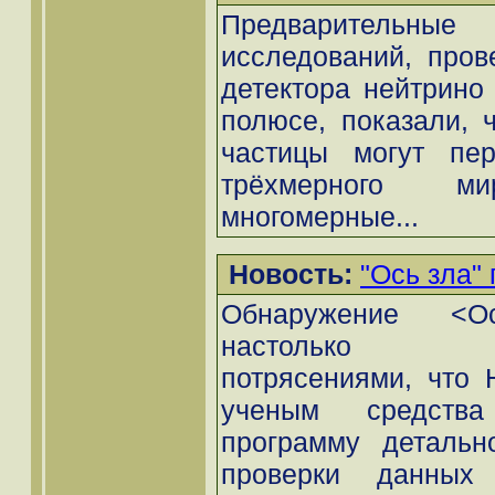
Предварительн
исследований, про
детектора нейтрин
полюсе, показали, ч
частицы могут пер
трёхмерного 
многомерные...
Новость:
"Ось зла"
Обнаружение <О
настолько фун
потрясениями, что
ученым средств
программу детальн
проверки данны