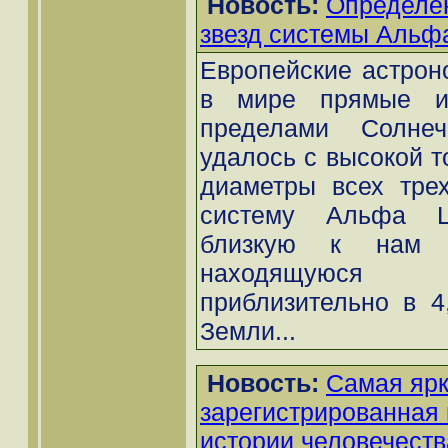
Новость:
Определе
звезд системы Альф
Европейские астрон
в мире прямые из
пределами Солне
удалось с высокой т
диаметры всех трех
систему Альфа Ц
близкую к нам з
находящуюся 
приблизительно в 4,
Земли...
Новость:
Самая ярк
зарегистрированная
истории человечеств