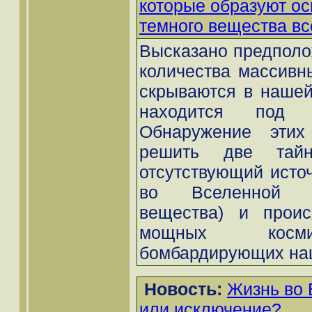
которые образуют о
темного вещества в
Высказано предполо
количества массивны
скрываются в нашей
находится под и
Обнаружение этих
решить две тайн
отсутствующий исто
во Вселенной (
вещества) и проис
мощных косми
бомбардирующих наш
Новость:
Жизнь во 
или исключение?