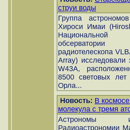
струи воды
Группа астрономов
Хироси Имаи (Hirosh
Национальной а
обсерватори
радиотелескопа VLBA
Array) исследовали 
W43А, расположен
8500 световых лет 
Орла...
Новость:
В космосе
молекула с тремя а
Астрономы и
Радиоастрономии Ма