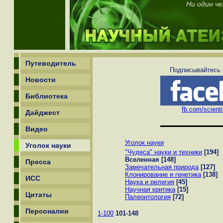
Ни один ч
Путеводитель
Подписывайтесь н
Новости
Библиотека
fb.com/scienti
Дайджест
Видео
Уголок науки
Уголок науки
"Чудеса" науки и техники
[194]
Вселенная
[148]
Пресса
Замечательная природа
[127]
Клонирование и генетика
[138]
ИСС
Наука и религия
[45]
Научная критика
[15]
Цитаты
Палеонтология
[72]
Персоналии
1-100
101-148