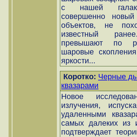
с нашей галакт
совершенно новый 
объектов, не по
известный ране
превышают по ра
шаровые скопления
яркости...
Коротко:
Черные ды
квазарами
Новое исследован
излучения, испуск
удаленными квазар
самых далеких из 
подтверждает теори