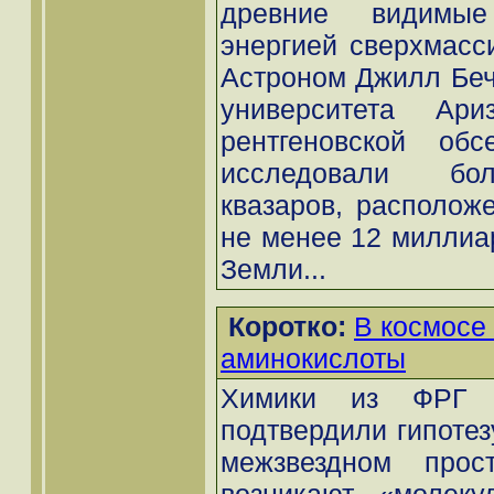
древние видимые
энергией сверхмасс
Астроном Джилл Бечт
университета Ар
рентгеновской обс
исследовали бол
квазаров, располож
не менее 12 миллиар
Земли...
Коротко:
В космосе
аминокислоты
Химики из ФРГ 
подтвердили гипотезу
межзвездном прост