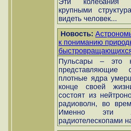
Эти колебания 
крупными структур
видеть человек...
Новость:
Астрономы
к пониманию природ
быстровращающихся
Пульсары – это н
представляющие с
плотные ядра умерш
конце своей жизн
состоят из нейтрон
радиоволн, во врем
Именно эти лу
радиотелескопами на