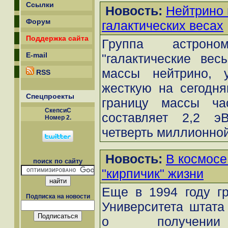
Ссылки
Новость:
Нейтрино 
Форум
галактических весах
Поддержка сайта
Группа астроном
E-mail
"галактические вес
массы нейтрино, у
RSS
жесткую на сегодн
Спецпроекты
границу массы ча
СкепсиС
составляет 2,2 э
Номер 2.
четверть миллионной
Новость:
В космосе
поиск по сайту
"кирпичик" жизни
Еще в 1994 году гр
Подписка на новости
Университета штата
о получении 