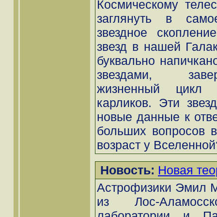
Космическому телес
заглянуть в само
звездное скоплени
звезд в нашей Галак
буквально напичкан
звездами, зав
жизненный цикл 
карликов. Эти звез
новые данные к отве
больших вопросов в
возраст у Вселенной
Новость:
Новая тео
Астрофизики Эмил Мо
из Лос-Аламосск
лаборатории и Па