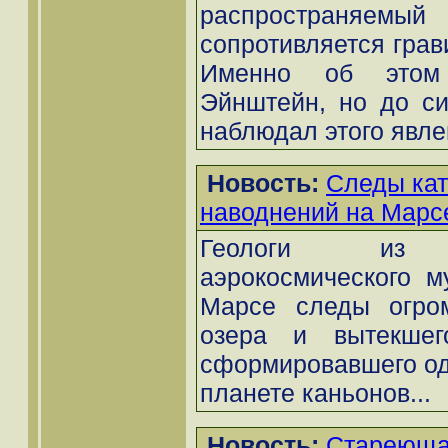
распространяемы
сопротивляется грав
Именно об этом 
Эйнштейн, но до си
наблюдал этого явлен
Новость:
Следы ка
наводнений на Марс
Геологи из См
аэрокосмического м
Марсе следы огром
озера и вытекшег
сформировавшего од
планете каньонов...
Новость:
Стареющая