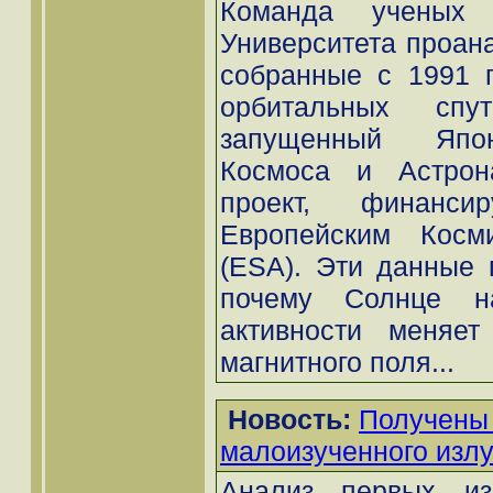
Команда ученых 
Университета проан
собранные с 1991 п
орбитальных спу
запущенный Япон
Космоса и Астрон
проект, финанс
Европейским Косми
(ESA). Эти данные 
почему Солнце н
активности меняет
магнитного поля...
Новость:
Получены
малоизученного изл
Анализ первых из