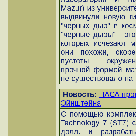
Mazur) из универси
выдвинули новую ги
"черных дыр" в кос
"черные дыры" - это
которых исчезают м
они похожи, скоре
пустоты, окруже
прочной формой мат
не существовало на 
Новость:
НАСА пров
Эйнштейна
С помощью комплекс
Technology 7 (ST7) 
долл. и разрабат