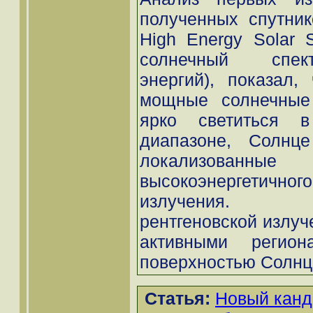
полученных спутни
High Energy Solar S
солнечный спек
энергий), показал,
мощные солнечные
ярко светиться в
диапазоне, Солнц
локализован
высокоэнергетично
излучения. Выс
рентгеновской излуч
активными регио
поверхностью Солнца
Статья:
Новый канд