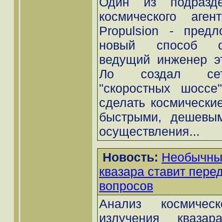
Один из подразде
космического аге
Propulsion - пред
новый способ ос
ведущий инженер э
Ло создал сет
"скоростных шоссе"
сделать космически
быстрыми, дешевы
осуществления...
Новость:
Необычный
квазара ставит пере
вопросов
Анализ космическо
излучения квазара