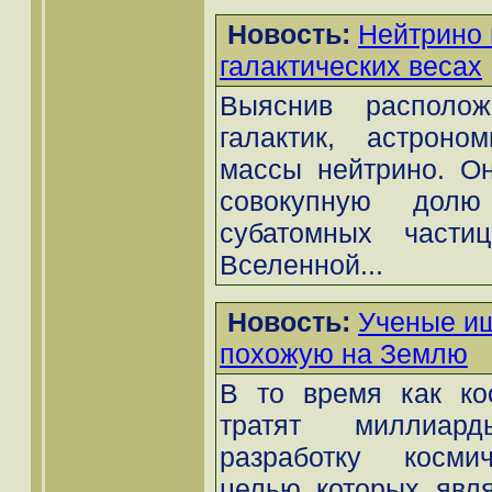
Новость:
Нейтрино
галактических весах
Выяснив располож
галактик, астроно
массы нейтрино. Он
совокупную долю
субатомных част
Вселенной...
Новость:
Ученые ищ
похожую на Землю
В то время как кос
тратят миллиар
разработку космич
целью которых явля